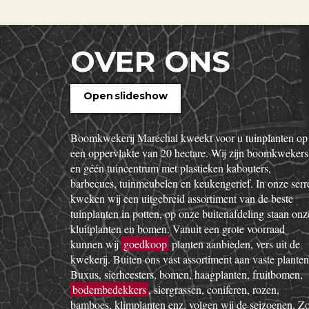
OVER ONS
Open slideshow
Boomkwekerij Maréchal kweekt voor u tuinplanten op
een oppervlakte van 20 hectare. Wij zijn boomkwekers
en géén tuincentrum met plastieken kabouters,
barbecues, tuinmeubelen en keukengerief. In onze serr
kweken wij een uitgebreid assortiment van de beste
tuinplanten in potten, op onze buitenafdeling staan onz
kluitplanten en bomen. Vanuit een grote voorraad
kunnen wij
goedkoop
planten aanbieden, vers uit de
kwekerij. Buiten ons vast assortiment aan vaste planten
Buxus, sierheesters, bomen, haagplanten, fruitbomen,
bodembedekkers
, siergrassen, coniferen, rozen,
bamboes, klimplanten enz. volgen wij de seizoenen. Z