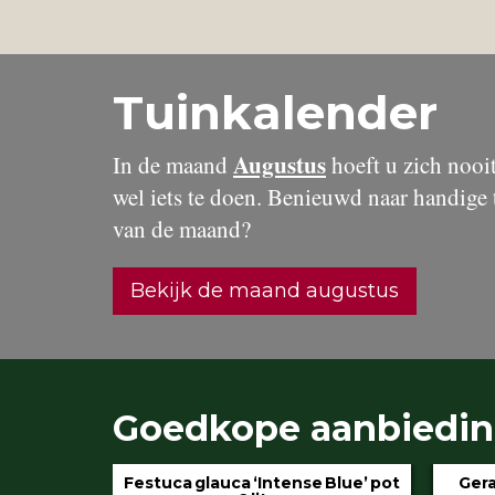
Tuinkalender
Augustus
In de maand
hoeft u zich nooit 
wel iets te doen. Benieuwd naar handige 
van de maand?
Bekijk de maand augustus
Goedkope aanbiedi
 Blue’ pot
Geranium ‘Rozanne’ pot 3 liter
Hydran