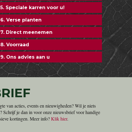
5. Speciale karren voor u!
6. Verse planten
7. Direct meenemen
8. Voorraad
9. Ons advies aan u
RIEF
gte van acties, events en nieuwigheden? Wil je niets
? Schrijf je dan in voor onze nieuwsbrief voor handige
lusieve kortingen. Meer info?
Klik hier
.