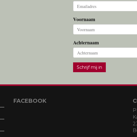
Voornaam
Achternaam
Schrijf mij in
FACEBOOK
C
P
K
2
B