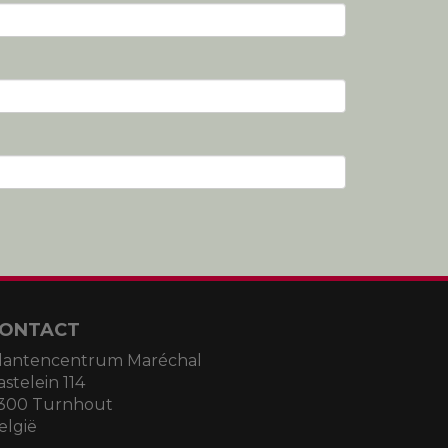
ONTACT
lantencentrum Maréchal
astelein 114
300 Turnhout
elgië