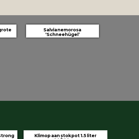
grote
Salvia nemorosa
‘Schneehügel’
iter
Hedera helix ‘Hibernica’ pot 9 cm