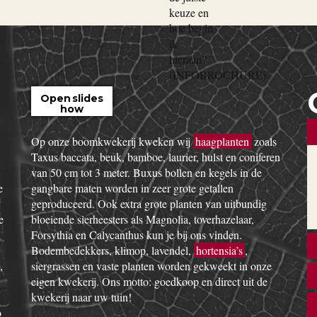
Open slides
how
Op onze boomkwekerij kweken wij
haagplanten
zoals
Taxus baccata, beuk, bamboe, laurier, hulst en coniferen
van 50 cm tot 3 meter. Buxus bollen en kegels in de
e
gangbare maten worden in zeer grote getallen
geproduceerd. Ook extra grote planten van uitbundig
e
bloeiende sierheesters als Magnolia, toverhazelaar,
Forsythia en Calycanthus kun je bij ons vinden.
Bodembedekkers, klimop, lavendel,
hortensia’s
,
,
siergrassen en vaste planten worden gekweekt in onze
eigen kwekerij. Ons motto: goedkoop en direct uit de
kwekerij naar uw tuin!
o