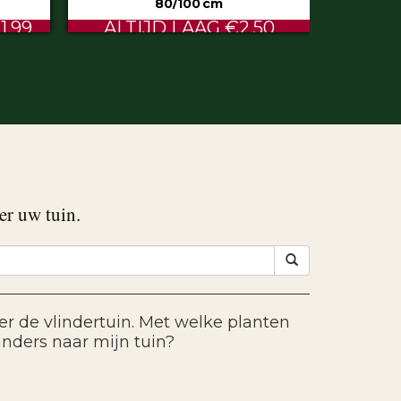
50
€0.60
er uw tuin.
ver de vlindertuin. Met welke planten
linders naar mijn tuin?