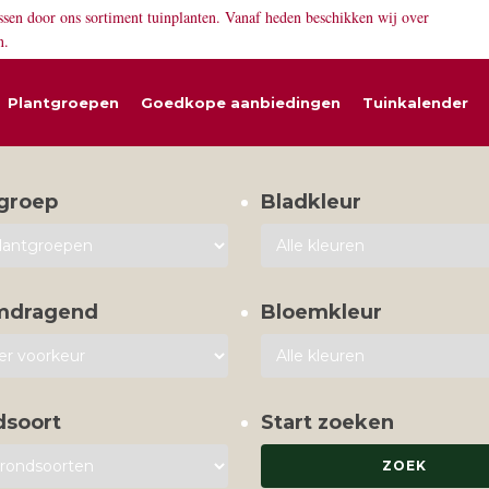
ssen door ons sortiment tuinplanten. Vanaf heden beschikken wij over
n.
Plantgroepen
Goedkope aanbiedingen
Tuinkalender
groep
Bladkleur
mdragend
Bloemkleur
dsoort
Start zoeken