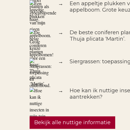
→
Een appeltje plukken 
appelboom. Grote keu
→
De beste coniferen pla
Thuja plicata ‘Martin’.
→
Siergrassen: toepassin
→
Hoe kan ik nuttige inse
aantrekken?
Bekijk alle nuttige informatie