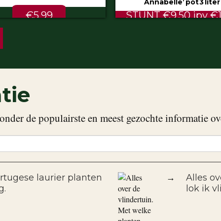
Annabelle’ pot 3 liter
80/100 cm
NT €9.50 ipv €11.99
ALTIJD LAAG €2.
tie
onder de populairste en meest gezochte informatie ov
rtugese laurier planten
→
Alles o
g.
lok ik v