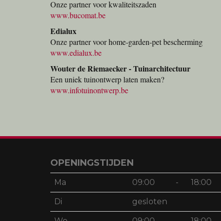
Onze partner voor kwaliteitszaden
www.bucomat.be
Edialux
Onze partner voor home-garden-pet bescherming
www.edialux.be
Wouter de Riemaecker - Tuinarchitectuur
Een uniek tuinontwerp laten maken?
www.infotuinontwerp.be
OPENINGSTIJDEN
Ma
09:00
-
18:00
Di
gesloten
Wo
09:00
-
18:00