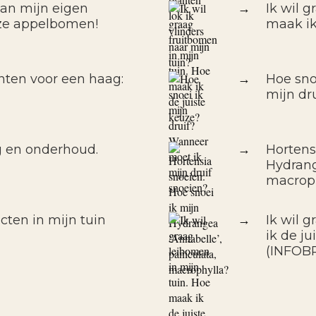
van mijn eigen
→
Ik wil 
ze appelbomen!
maak ik
nten voor een haag:
→
Hoe sno
mijn dr
g en onderhoud.
→
Hortens
Hydrang
macrop
cten in mijn tuin
→
Ik wil 
ik de j
(INFOB