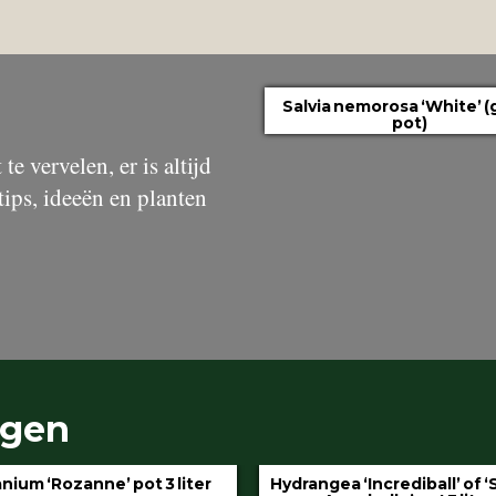
Salvia nemorosa ‘White’ (
pot)
te vervelen, er is altijd
tips, ideeën en planten
ngen
gea ‘Incrediball’ of ‘Strong
Klimop aan stok pot 1.5 l