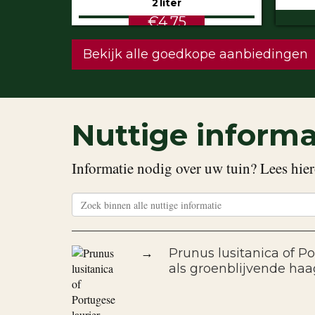
€5.99
STU
Bekijk alle goedkope aanbiedingen
Nuttige informa
Informatie nodig over uw tuin? Lees hier
→
Prunus lusitanica of Po
als groenblijvende haa