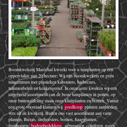
Boomkwekerij Maréchal kweekt voor u tuinplanten op een
oppervlakte van 20 hectare. Wij zijn boomkwekers en géén
tuincentrum met plastieken kabouters, barbecues,
tuinmeubelen en keukengerief. In onze serre kweken wij een
uitgebreid assortiment van de beste tuinplanten in potten, op
onze buitenafdeling staan onze kluitplanten en bomen. Vanuit
een grote voorraad kunnen wij
goedkoop
planten aanbieden,
vers uit de kwekerij. Buiten ons vast assortiment aan vaste
planten, Buxus, sierheesters, bomen, haagplanten,
fruitbomen,
bodembedekkers
, siergrassen, coniferen, rozen,