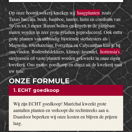
Op onze boomkwekerij kweken wij
haagplanten
zoals
Taxus baccata, beuk, bamboe, laurier, hulst en coniferen van
50 cm tot 3 meter. Buxus bollen en kegels in de gangbare
maten worden in zeer grote getallen geproduceerd. Ook extra
grote planten van uitbundig bloeiende sierheesters als
Magnolia, toverhazelaar, Forsythia en Calycanthus kun je bij
ons vinden. Bodembedekkers, klimop, lavendel,
hortensia’s
,
siergrassen en vaste planten worden gekweekt in onze eigen
kwekerij. Ons motto: goedkoop en direct uit de kwekerij naar
uw tuin!
ONZE FORMULE
1. ECHT goedkoop
Wij zijn ECHT goedkoop! Maréchal kweekt grote
aantallen planten en verkoopt die rechtstreeks aan u.
Daardoor beperken wij onze kosten en blijven de prijzen
laag.