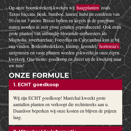
w
Op onze boomkwekerij kweken wij
haagplanten
zoals
Taxus baccata, beuk, bamboe, laurier, hulst en coniferen van
50 cm tot 3 meter. Buxus bollen en kegels in de gangbare
maten worden in zeer grote getallen geproduceerd. Ook extra
grote planten van uitbundig bloeiende sierheesters als
Magnolia, toverhazelaar, Forsythia en Calycanthus kun je bij
ons vinden. Bodembedekkers, klimop, lavendel,
hortensia’s
,
siergrassen en vaste planten worden gekweekt in onze eigen
kwekerij. Ons motto: goedkoop en direct uit de kwekerij naar
uw tuin!
ONZE FORMULE
1. ECHT goedkoop
Wij zijn ECHT goedkoop! Maréchal kweekt grote
aantallen planten en verkoopt die rechtstreeks aan u.
Daardoor beperken wij onze kosten en blijven de prijzen
laag.