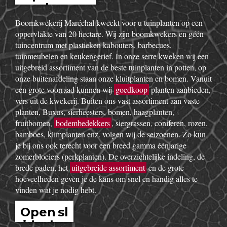
show
Boomkwekerij Maréchal kweekt voor u tuinplanten op een
oppervlakte van 20 hectare. Wij zijn boomkwekers en géén
tuincentrum met plastieken kabouters, barbecues,
tuinmeubelen en keukengerief. In onze serre kweken wij een
uitgebreid assortiment van de beste tuinplanten in potten, op
onze buitenafdeling staan onze kluitplanten en bomen. Vanuit
een grote voorraad kunnen wij
goedkoop
planten aanbieden,
vers uit de kwekerij. Buiten ons vast assortiment aan vaste
planten, Buxus, sierheesters, bomen, haagplanten,
fruitbomen,
bodembedekkers
, siergrassen, coniferen, rozen,
bamboes, klimplanten enz. volgen wij de seizoenen. Zo kun
je bij ons ook terecht voor een breed gamma éénjarige
zomerbloeiers (perkplanten). De overzichtelijke indeling, de
brede paden, het
uitgebreide assortiment
en de grote
hoeveelheden geven je de kans om snel en handig alles te
vinden wat je nodig hebt.
Open sl
idesho