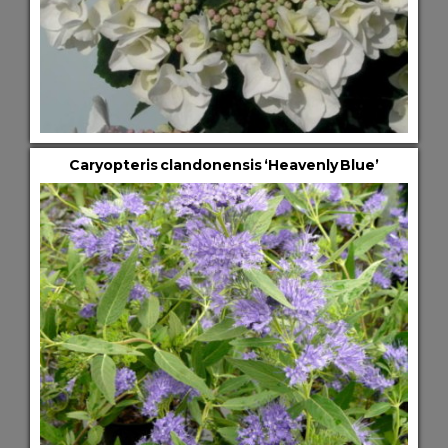
Caryopteris clandonensis ‘Heavenly Blue’