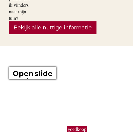
Bekijk alle nuttige informatie
OVER ONS
Open slide
show
Boomkwekerij Maréchal kweekt voor u tuinplanten op een
oppervlakte van 20 hectare. Wij zijn boomkwekers en géén
tuincentrum met plastieken kabouters, barbecues,
tuinmeubelen en keukengerief. In onze serre kweken wij een
uitgebreid assortiment van de beste tuinplanten in potten, op
onze buitenafdeling staan onze kluitplanten en bomen. Vanuit
een grote voorraad kunnen wij
goedkoop
planten aanbieden,