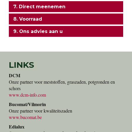
7. Direct meenemen
8. Voorraad
9. Ons advies aan u
LINKS
DCM
Onze partner voor meststoffen, graszaden, potgronden en
schors
www.dcm-info.com
Bucomat/Vilmorin
Onze partner voor kwaliteitszaden
www.bucomat.be
Edialux