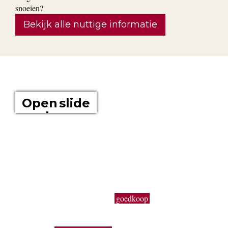
Bekijk alle nuttige informatie
OVER ONS
Open slide
show
Boomkwekerij Maréchal kweekt voor u tuinplanten op een
oppervlakte van 20 hectare. Wij zijn boomkwekers en géén
tuincentrum met plastieken kabouters, barbecues,
tuinmeubelen en keukengerief. In onze serre kweken wij een
uitgebreid assortiment van de beste tuinplanten in potten, op
onze buitenafdeling staan onze kluitplanten en bomen. Vanuit
een grote voorraad kunnen wij
goedkoop
planten aanbieden,
vers uit de kwekerij. Buiten ons vast assortiment aan vaste
planten, Buxus, sierheesters, bomen, haagplanten,