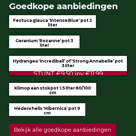
Goedkope aanbiedingen
Festuca glauca ‘Intense Blue’ pot 2
liter
€4.75
Geranium ‘Rozanne’ pot 3
liter
€5.99
Hydrangea ‘Incrediball’ of ‘Strong Annabelle’ pot
3 liter
STUNT €9.50 ipv €11.99
Klimop aan stok pot 1.5 liter 80/100
cm
ALTIJD LAAG €2.50
Hedera helix ‘Hibernica’ pot 9
cm
€0.60
Bekijk alle goedkope aanbiedingen