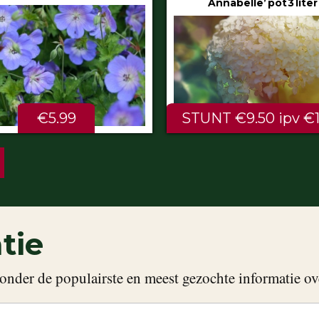
Annabelle’ pot 3 liter
80/100 cm
NT €9.50 ipv €11.99
ALTIJD LAAG €2.
tie
onder de populairste en meest gezochte informatie ov