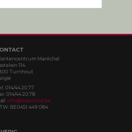
ONTACT
lantencentrum Maréchal
astelein 114
300 Turnhout
elgië
el:
014/44.20.77
ax:
014/44.20.78
ail:
info@marechal.be
TW:
BE0451 449 084