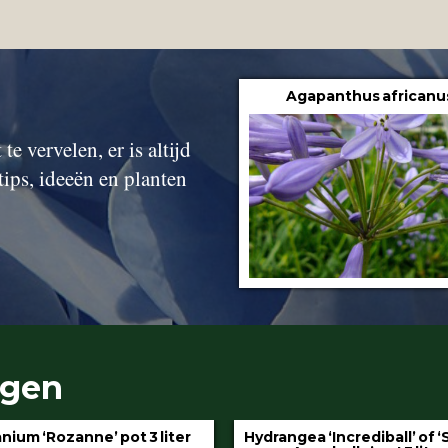
Agapanthus africanu
te vervelen, er is altijd
tips, ideeën en planten
ngen
gea ‘Incrediball’ of ‘Strong
Klimop aan stok pot 1.5 l