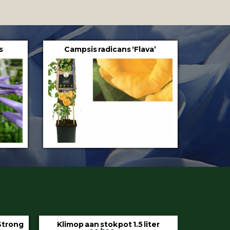
s
Campsis radicans ‘Flava’
iter
Hedera helix ‘Hibernica’ pot 9 cm