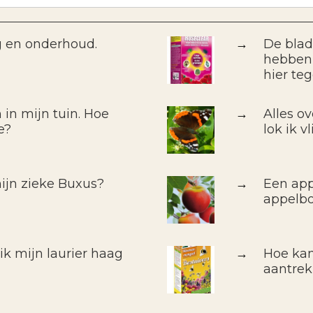
g en onderhoud.
→
De blad
hebben 
hier te
 in mijn tuin. Hoe
→
Alles o
e?
lok ik v
ijn zieke Buxus?
→
Een app
appelb
k mijn laurier haag
→
Hoe kan
aantre