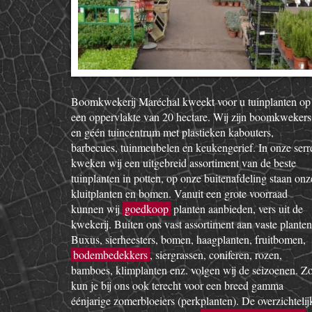
Boomkwekerij Maréchal kweekt voor u tuinplanten op
een oppervlakte van 20 hectare. Wij zijn boomkwekers
en géén tuincentrum met plastieken kabouters,
barbecues, tuinmeubelen en keukengerief. In onze serr
kweken wij een uitgebreid assortiment van de beste
tuinplanten in potten, op onze buitenafdeling staan onz
kluitplanten en bomen. Vanuit een grote voorraad
kunnen wij
goedkoop
planten aanbieden, vers uit de
kwekerij. Buiten ons vast assortiment aan vaste planten
Buxus, sierheesters, bomen, haagplanten, fruitbomen,
bodembedekkers
, siergrassen, coniferen, rozen,
bamboes, klimplanten enz. volgen wij de seizoenen. Z
kun je bij ons ook terecht voor een breed gamma
éénjarige zomerbloeiers (perkplanten). De overzichtelij