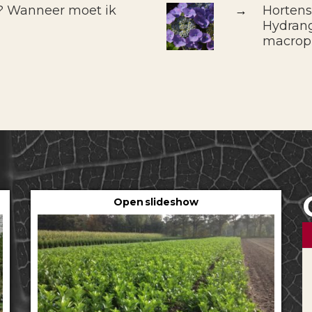
f? Wanneer moet ik
→
Hortens
Hydrang
macrop
Open slideshow