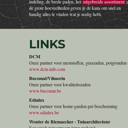
indeling, de brede paden, het
uitgebreide assortiment
de grote hoeveelheden geven je de kans om snel en
handig alles te vinden wat je nodig hebt.
LINKS
DCM
Onze partner voor meststoffen, graszaden, potgronden 
www.dcm-info.com
Bucomat/Vilmorin
Onze partner voor kwaliteitszaden
www.bucomat.be
Edialux
Onze partner voor home-garden-pet bescherming
www.edialux.be
Wouter de Riemaecker - Tuinarchitectuur
Een uniek tuinontwerp laten maken?