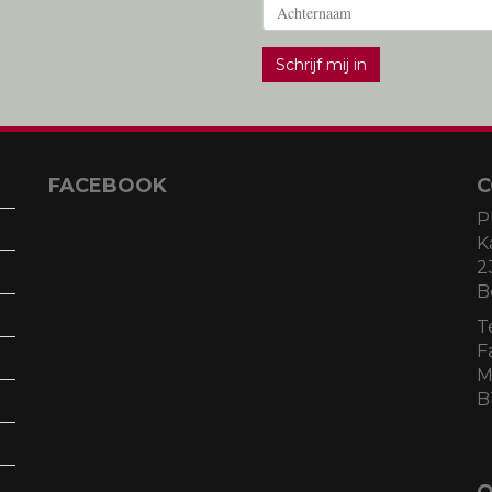
Schrijf mij in
FACEBOOK
C
P
K
2
B
T
F
M
B