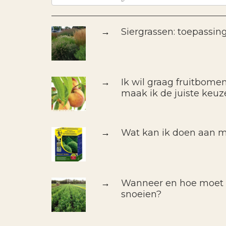
→
Siergrassen: toepassin
→
Ik wil graag fruitbomen
maak ik de juiste keuz
→
Wat kan ik doen aan m
→
Wanneer en hoe moet i
snoeien?