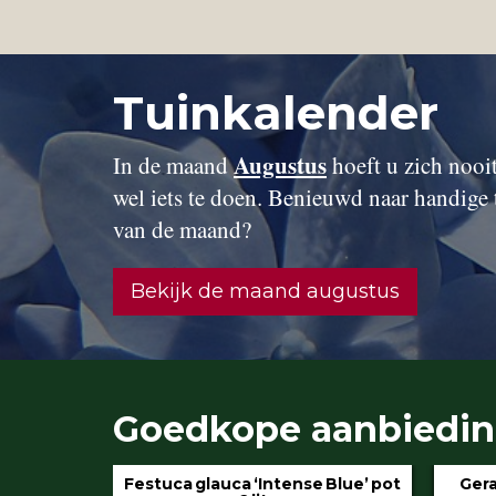
Tuinkalender
Augustus
In de maand
hoeft u zich nooit 
wel iets te doen. Benieuwd naar handige 
van de maand?
Bekijk de maand augustus
Goedkope aanbiedi
 Blue’ pot
Geranium ‘Rozanne’ pot 3 liter
Hydran