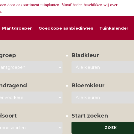
ssen door ons sortiment tuinplanten. Vanaf heden beschikken wij over
n.
Plantgroepen
Goedkope aanbiedingen
Tuinkalender
groep
Bladkleur
mdragend
Bloemkleur
dsoort
Start zoeken