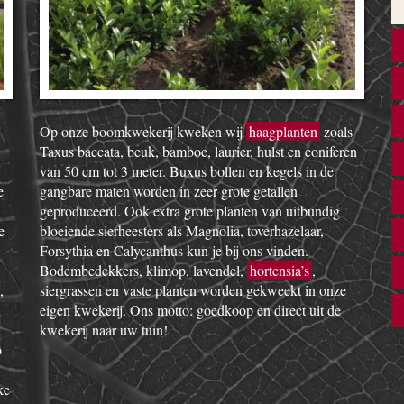
Op onze boomkwekerij kweken wij
haagplanten
zoals
Taxus baccata, beuk, bamboe, laurier, hulst en coniferen
van 50 cm tot 3 meter. Buxus bollen en kegels in de
e
gangbare maten worden in zeer grote getallen
geproduceerd. Ook extra grote planten van uitbundig
e
bloeiende sierheesters als Magnolia, toverhazelaar,
Forsythia en Calycanthus kun je bij ons vinden.
Bodembedekkers, klimop, lavendel,
hortensia’s
,
,
siergrassen en vaste planten worden gekweekt in onze
eigen kwekerij. Ons motto: goedkoop en direct uit de
kwekerij naar uw tuin!
o
ke