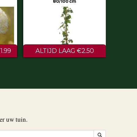
50
€0.60
er uw tuin.