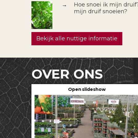
→
Hoe snoei ik mijn drui
mijn druif snoeien?
Bekijk alle nuttige informatie
OVER ONS
Open slideshow