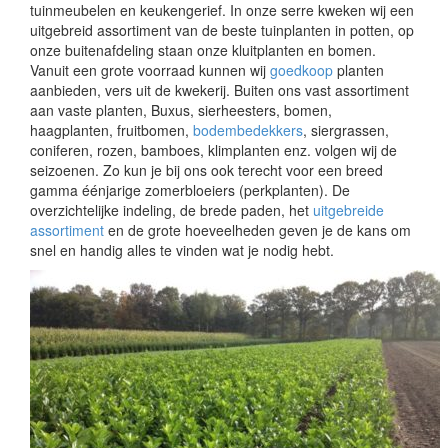
tuinmeubelen en keukengerief. In onze serre kweken wij een
uitgebreid assortiment van de beste tuinplanten in potten, op
onze buitenafdeling staan onze kluitplanten en bomen.
Vanuit een grote voorraad kunnen wij
goedkoop
planten
aanbieden, vers uit de kwekerij. Buiten ons vast assortiment
aan vaste planten, Buxus, sierheesters, bomen,
haagplanten, fruitbomen,
bodembedekkers
, siergrassen,
coniferen, rozen, bamboes, klimplanten enz. volgen wij de
seizoenen. Zo kun je bij ons ook terecht voor een breed
gamma éénjarige zomerbloeiers (perkplanten). De
overzichtelijke indeling, de brede paden, het
uitgebreide
assortiment
en de grote hoeveelheden geven je de kans om
snel en handig alles te vinden wat je nodig hebt.