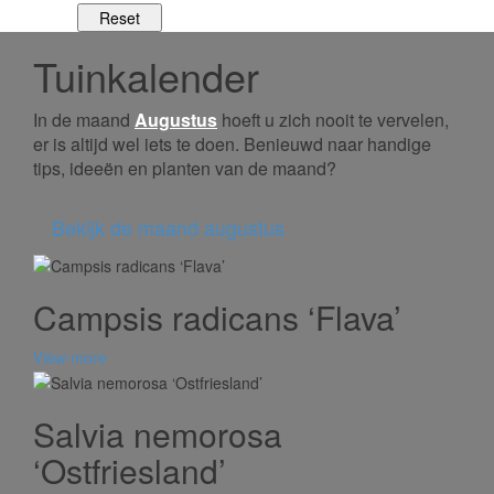
Tuinkalender
In de maand
Augustus
hoeft u zich nooit te vervelen,
er is altijd wel iets te doen. Benieuwd naar handige
tips, ideeën en planten van de maand?
Bekijk de maand augustus
Campsis radicans ‘Flava’
View more
Salvia nemorosa
‘Ostfriesland’