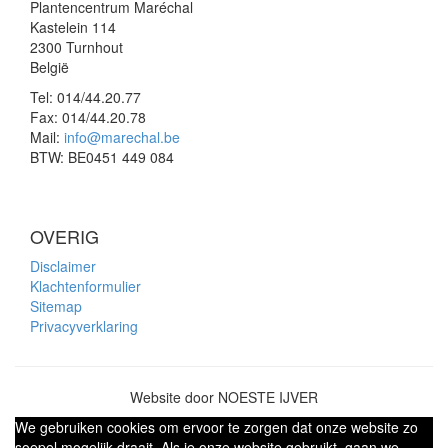
Plantencentrum Maréchal
Kastelein 114
2300 Turnhout
België
Tel:
014/44.20.77
Fax:
014/44.20.78
Mail:
info@marechal.be
BTW:
BE0451 449 084
OVERIG
Disclaimer
Klachtenformulier
Sitemap
Privacyverklaring
Website door NOESTE IJVER
We gebruiken cookies om ervoor te zorgen dat onze website zo
soepel mogelijk draait. Als je onze website gebruikt, gaan we