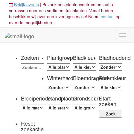
Bekijk events
| Bezoek ons plantencentrum en laat u
verrassen door ons sortiment tuinplanten. Vanaf heden
beschikken wij over een leveringsservice! Neem
contact
op
over de mogelijkheden.
Toggl
naviga
Zoeken
Plantgroep
Bladkleur
Bladhoudend
Winterhard
Bloemdragend
Bloemkleur
Bloeiperiode
Standplaats
Grondsoort
Start
zoeken
Reset
zoekactie