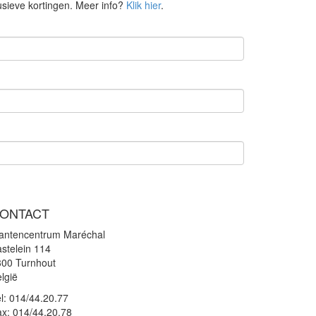
lusieve kortingen. Meer info?
Klik hier
.
ONTACT
lantencentrum Maréchal
stelein 114
300 Turnhout
lgië
l:
014/44.20.77
ax:
014/44.20.78