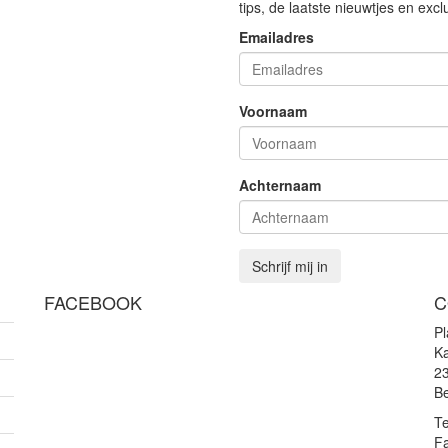
tips, de laatste nieuwtjes en exc
Emailadres
Voornaam
Achternaam
Schrijf mij in
FACEBOOK
C
P
Ka
2
Be
Te
F