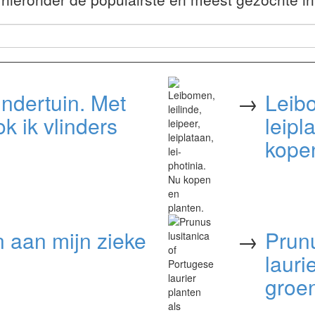
indertuin. Met
→
Leibo
k ik vlinders
leipl
kopen
n aan mijn zieke
→
Prunu
lauri
groen