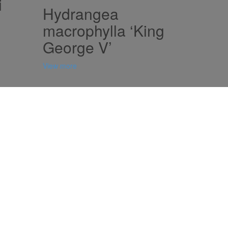
i
Hydrangea
macrophylla ‘King
George V’
View more