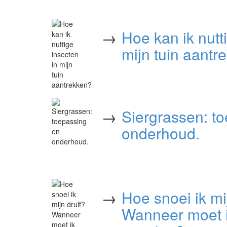
→
Hoe kan ik nutt
mijn tuin aantr
→
Siergrassen: t
onderhoud.
→
Hoe snoei ik mi
Wanneer moet ik