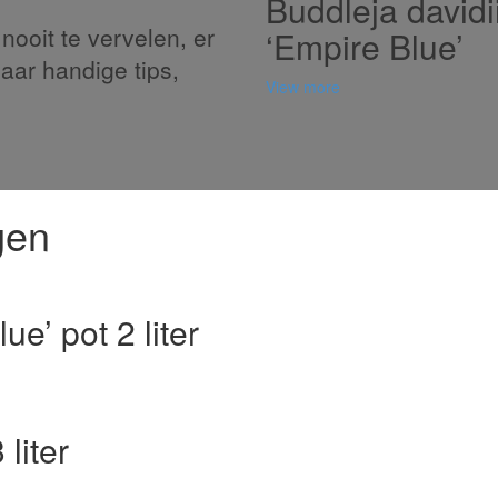
Buddleja davidi
nooit te vervelen, er
‘Empire Blue’
naar handige tips,
View more
gen
e’ pot 2 liter
liter