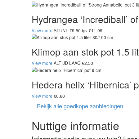
Hydrangea ‘Incrediball’ of 
View more
STUNT €9.50 ipv €11.99
Klimop aan stok pot 1.5 l
View more
ALTIJD LAAG €2.50
Hedera helix ‘Hibernica’ 
View more
€0.60
Bekijk alle goedkope aanbiedingen
Nuttige informatie
Informatie nodig over uw tuin? Lees