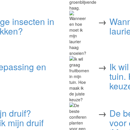
ige insecten in
→
Wann
ekken?
lauri
oepassing en
→
Ik wi
tuin.
keuz
jn druif?
→
De be
 mijn druif
voor 