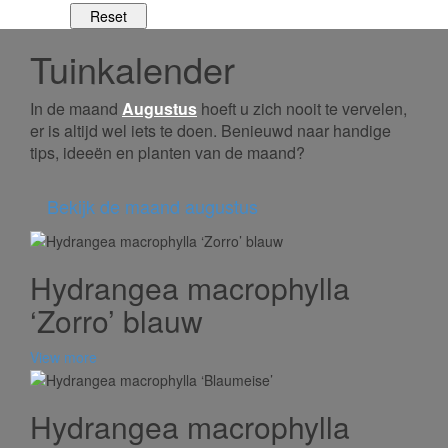
Tuinkalender
In de maand
Augustus
hoeft u zich nooit te vervelen,
er is altijd wel iets te doen. Benieuwd naar handige
tips, ideeën en planten van de maand?
Bekijk de maand augustus
Hydrangea macrophylla
‘Zorro’ blauw
View more
Hydrangea macrophylla