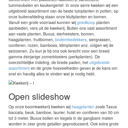
tuinmeubelen en keukengerief. In onze serre kweken wij een
uitgebreid assortiment van de beste tuinplanten in potten, op
onze buitenafdeling staan onze kluitplanten en bomen.
Vanuit een grote voorraad kunnen wij
goedkoop
planten
aanbieden, vers uit de kwekerij. Buiten ons vast assortiment
aan vaste planten, Buxus, sierheesters, bomen,
haagplanten, fruitbomen,
bodembedekkers
, siergrassen,
coniferen, rozen, bamboes, klimplanten enz. volgen wij de
seizoenen. Zo kun je bij ons ook terecht voor een breed
gamma éénjarige zomerbloeiers (perkplanten). De
overzichtelijke indeling, de brede paden, het
uitgebreide
assortiment
en de grote hoeveelheden geven je de kans om
snel en handig alles te vinden wat je nodig hebt.
Open slideshow
Op onze boomkwekerij kweken wij
haagplanten
zoals Taxus
baccata, beuk, bamboe, laurier, hulst en coniferen van 50 cm
tot 3 meter. Buxus bollen en kegels in de gangbare maten
worden in zeer grote getallen geproduceerd. Ook extra grote