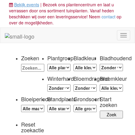
Bekijk events
| Bezoek ons plantencentrum en laat u
verrassen door ons sortiment tuinplanten. Vanaf heden
beschikken wij over een leveringsservice! Neem
contact
op
over de mogelijkheden.
Toggl
naviga
Zoeken
Plantgroep
Bladkleur
Bladhoudend
Winterhard
Bloemdragend
Bloemkleur
Bloeiperiode
Standplaats
Grondsoort
Start
zoeken
Reset
zoekactie