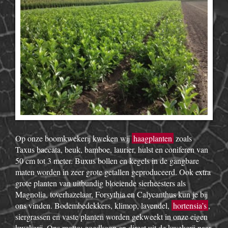
Op onze boomkwekerij kweken wij
haagplanten
zoals
Taxus baccata, beuk, bamboe, laurier, hulst en coniferen van
50 cm tot 3 meter. Buxus bollen en kegels in de gangbare
maten worden in zeer grote getallen geproduceerd. Ook extra
grote planten van uitbundig bloeiende sierheesters als
Magnolia, toverhazelaar, Forsythia en Calycanthus kun je bij
ons vinden. Bodembedekkers, klimop, lavendel,
hortensia’s
,
siergrassen en vaste planten worden gekweekt in onze eigen
kwekerij. Ons motto: goedkoop en direct uit de kwekerij naar