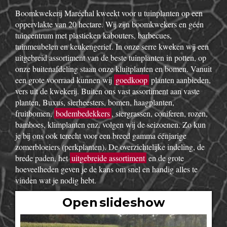
Boomkwekerij Maréchal kweekt voor u tuinplanten op een
oppervlakte van 20 hectare. Wij zijn boomkwekers en géén
tuincentrum met plastieken kabouters, barbecues,
tuinmeubelen en keukengerief. In onze serre kweken wij een
uitgebreid assortiment van de beste tuinplanten in potten, op
onze buitenafdeling staan onze kluitplanten en bomen. Vanuit
een grote voorraad kunnen wij
goedkoop
planten aanbieden,
vers uit de kwekerij. Buiten ons vast assortiment aan vaste
planten, Buxus, sierheesters, bomen, haagplanten,
fruitbomen,
bodembedekkers
, siergrassen, coniferen, rozen,
bamboes, klimplanten enz. volgen wij de seizoenen. Zo kun
je bij ons ook terecht voor een breed gamma éénjarige
zomerbloeiers (perkplanten). De overzichtelijke indeling, de
brede paden, het
uitgebreide assortiment
en de grote
hoeveelheden geven je de kans om snel en handig alles te
vinden wat je nodig hebt.
Open slideshow