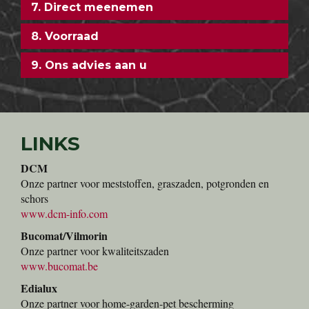
7. Direct meenemen
8. Voorraad
9. Ons advies aan u
LINKS
DCM
Onze partner voor meststoffen, graszaden, potgronden en
schors
www.dcm-info.com
Bucomat/Vilmorin
Onze partner voor kwaliteitszaden
www.bucomat.be
Edialux
Onze partner voor home-garden-pet bescherming