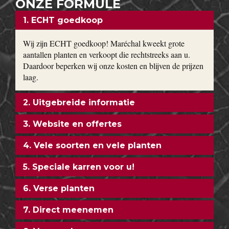
ONZE FORMULE
1. ECHT goedkoop
Wij zijn ECHT goedkoop! Maréchal kweekt grote
aantallen planten en verkoopt die rechtstreeks aan u.
Daardoor beperken wij onze kosten en blijven de prijzen
laag.
2. Uitgebreide informatie
3. Website en offertes
4. Vele soorten en vele planten
5. Speciale karren voor u!
6. Verse planten
7. Direct meenemen