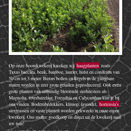
Op onze boomkwekerij kweken wij
haagplanten
zoals
Taxus baccata, beuk, bamboe, laurier, hulst en coniferen van
50 cm tot 3 meter. Buxus bollen en kegels in de gangbare
maten worden in zeer grote getallen geproduceerd. Ook extra
grote planten van uitbundig bloeiende sierheesters als
Magnolia, toverhazelaar, Forsythia en Calycanthus kun je bij
ons vinden. Bodembedekkers, klimop, lavendel,
hortensia’s
,
siergrassen en vaste planten worden gekweekt in onze eigen
kwekerij. Ons motto: goedkoop en direct uit de kwekerij naar
uw tuin!