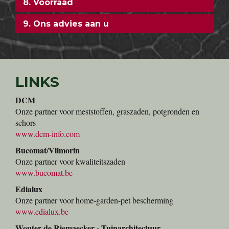
8. Voorraad
9. Ons advies aan u
LINKS
DCM
Onze partner voor meststoffen, graszaden, potgronden en
schors
www.dcm-info.com
Bucomat/Vilmorin
Onze partner voor kwaliteitszaden
www.bucomat.be
Edialux
Onze partner voor home-garden-pet bescherming
www.edialux.be
Wouter de Riemaecker - Tuinarchitectuur