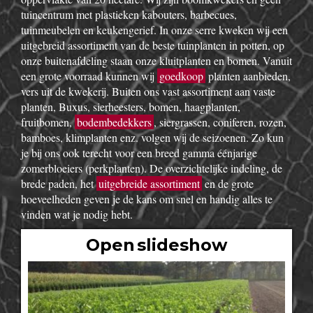
tuincentrum met plastieken kabouters, barbecues,
tuinmeubelen en keukengerief. In onze serre kweken wij een
uitgebreid assortiment van de beste tuinplanten in potten, op
onze buitenafdeling staan onze kluitplanten en bomen. Vanuit
een grote voorraad kunnen wij
goedkoop
planten aanbieden,
vers uit de kwekerij. Buiten ons vast assortiment aan vaste
planten, Buxus, sierheesters, bomen, haagplanten,
fruitbomen,
bodembedekkers
, siergrassen, coniferen, rozen,
bamboes, klimplanten enz. volgen wij de seizoenen. Zo kun
je bij ons ook terecht voor een breed gamma éénjarige
zomerbloeiers (perkplanten). De overzichtelijke indeling, de
brede paden, het
uitgebreide assortiment
en de grote
hoeveelheden geven je de kans om snel en handig alles te
vinden wat je nodig hebt.
Open slideshow