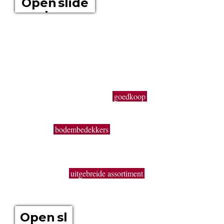
Open slide
show
Boomkwekerij Maréchal kweekt voor u tuinplanten op een
oppervlakte van 20 hectare. Wij zijn boomkwekers en géén
tuincentrum met plastieken kabouters, barbecues,
tuinmeubelen en keukengerief. In onze serre kweken wij een
uitgebreid assortiment van de beste tuinplanten in potten, op
onze buitenafdeling staan onze kluitplanten en bomen. Vanuit
een grote voorraad kunnen wij
goedkoop
planten aanbieden,
vers uit de kwekerij. Buiten ons vast assortiment aan vaste
planten, Buxus, sierheesters, bomen, haagplanten,
fruitbomen,
bodembedekkers
, siergrassen, coniferen, rozen,
bamboes, klimplanten enz. volgen wij de seizoenen. Zo kun
je bij ons ook terecht voor een breed gamma éénjarige
zomerbloeiers (perkplanten). De overzichtelijke indeling, de
brede paden, het
uitgebreide assortiment
en de grote
hoeveelheden geven je de kans om snel en handig alles te
vinden wat je nodig hebt.
Open sl