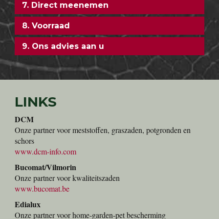
7. Direct meenemen
8. Voorraad
9. Ons advies aan u
LINKS
DCM
Onze partner voor meststoffen, graszaden, potgronden en
schors
www.dcm-info.com
Bucomat/Vilmorin
Onze partner voor kwaliteitszaden
www.bucomat.be
Edialux
Onze partner voor home-garden-pet bescherming