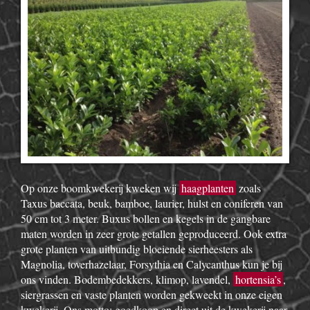
Op onze boomkwekerij kweken wij
haagplanten
zoals
Taxus baccata, beuk, bamboe, laurier, hulst en coniferen van
50 cm tot 3 meter. Buxus bollen en kegels in de gangbare
maten worden in zeer grote getallen geproduceerd. Ook extra
grote planten van uitbundig bloeiende sierheesters als
Magnolia, toverhazelaar, Forsythia en Calycanthus kun je bij
ons vinden. Bodembedekkers, klimop, lavendel,
hortensia’s
,
siergrassen en vaste planten worden gekweekt in onze eigen
kwekerij. Ons motto: goedkoop en direct uit de kwekerij naar