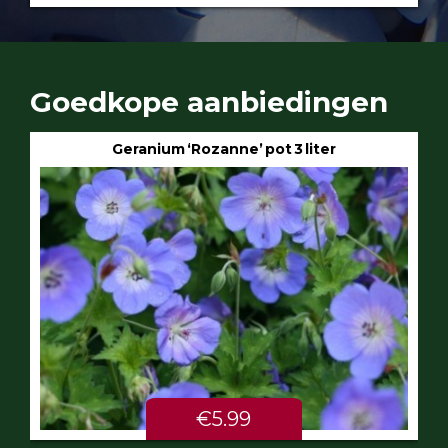
Goedkope aanbiedingen
Geranium ‘Rozanne’ pot 3 liter
€5.99