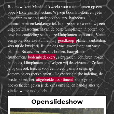
Boomkwekerij Maréchal kweekt voor u tuinplanten op een
oppervlakte van 20 hectare. Wij zijn boomkwekers en géén
tuincentrum met plastieken kabouters, barbecues,
tuinmeubelen en keukengerief. In onze serre kweken wij een
uitgebreid assortiment van de beste tuinplanten in potten, op
onze buitenafdeling staan onze kluitplanten en bomen. Vanuit
een grote voorraad kunnen wij
goedkoop
planten aanbieden,
vers uit de kwekerij. Buiten ons vast assortiment aan vaste
planten, Buxus, sierheesters, bomen, haagplanten,
fruitbomen,
bodembedekkers
, siergrassen, coniferen, rozen,
bamboes, klimplanten enz. volgen wij de seizoenen. Zo kun
je bij ons ook terecht voor een breed gamma éénjarige
zomerbloeiers (perkplanten). De overzichtelijke indeling, de
brede paden, het
uitgebreide assortiment
en de grote
hoeveelheden geven je de kans om snel en handig alles te
vinden wat je nodig hebt.
Open slideshow