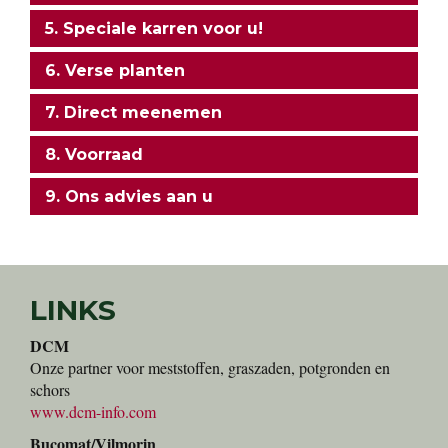
5. Speciale karren voor u!
6. Verse planten
7. Direct meenemen
8. Voorraad
9. Ons advies aan u
LINKS
DCM
Onze partner voor meststoffen, graszaden, potgronden en
schors
www.dcm-info.com
Bucomat/Vilmorin