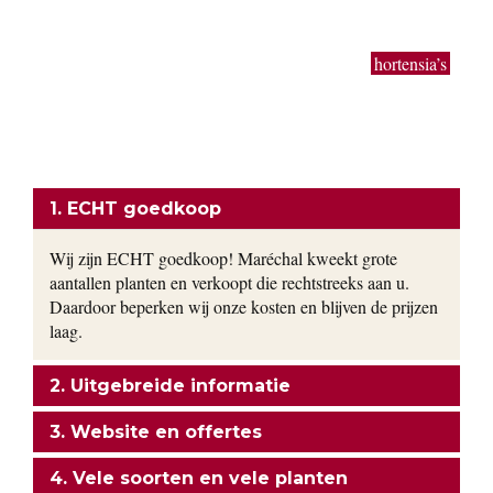
grote planten van uitbundig bloeiende sierheesters als
Magnolia, toverhazelaar, Forsythia en Calycanthus kun je bij
ons vinden. Bodembedekkers, klimop, lavendel,
hortensia’s
,
siergrassen en vaste planten worden gekweekt in onze eigen
kwekerij. Ons motto: goedkoop en direct uit de kwekerij naar
uw tuin!
ONZE FORMULE
1. ECHT goedkoop
Wij zijn ECHT goedkoop! Maréchal kweekt grote
aantallen planten en verkoopt die rechtstreeks aan u.
Daardoor beperken wij onze kosten en blijven de prijzen
laag.
2. Uitgebreide informatie
3. Website en offertes
4. Vele soorten en vele planten