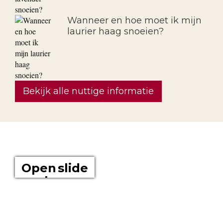
Wanneer en hoe moet ik mijn
laurier haag snoeien?
Bekijk alle nuttige informatie
OVER ONS
Open slide
show
Boomkwekerij Maréchal kweekt voor u tuinplanten op een
oppervlakte van 20 hectare. Wij zijn boomkwekers en géén
tuincentrum met plastieken kabouters, barbecues,