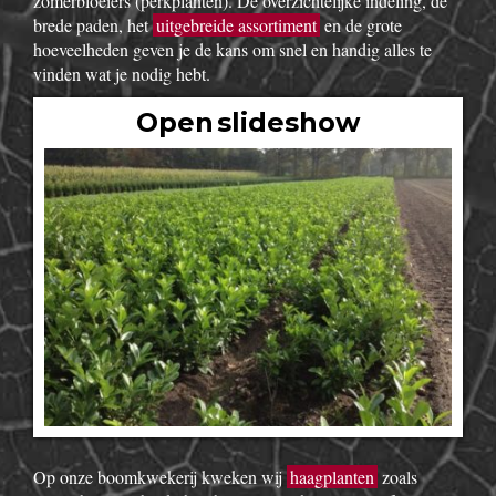
zomerbloeiers (perkplanten). De overzichtelijke indeling, de
brede paden, het
uitgebreide assortiment
en de grote
hoeveelheden geven je de kans om snel en handig alles te
vinden wat je nodig hebt.
Open slideshow
Op onze boomkwekerij kweken wij
haagplanten
zoals