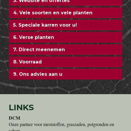
3. Website en offertes
4. Vele soorten en vele planten
5. Speciale karren voor u!
6. Verse planten
7. Direct meenemen
8. Voorraad
9. Ons advies aan u
LINKS
DCM
Onze partner voor meststoffen, graszaden, potgronden en
schors