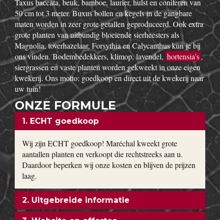
Taxus baccata, beuk, bamboe, laurier, hulst en coniferen van
50 cm tot 3 meter. Buxus bollen en kegels in de gangbare
maten worden in zeer grote getallen geproduceerd. Ook extra
grote planten van uitbundig bloeiende sierheesters als
Magnolia, toverhazelaar, Forsythia en Calycanthus kun je bij
ons vinden. Bodembedekkers, klimop, lavendel,
hortensia’s
,
siergrassen en vaste planten worden gekweekt in onze eigen
kwekerij. Ons motto: goedkoop en direct uit de kwekerij naar
uw tuin!
ONZE FORMULE
1. ECHT goedkoop
Wij zijn ECHT goedkoop! Maréchal kweekt grote
aantallen planten en verkoopt die rechtstreeks aan u.
Daardoor beperken wij onze kosten en blijven de prijzen
laag.
2. Uitgebreide informatie