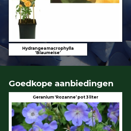
Hydrangea macrophylla
‘Blaumeise’
Goedkope aanbiedingen
Geranium ‘Rozanne’ pot 3 liter