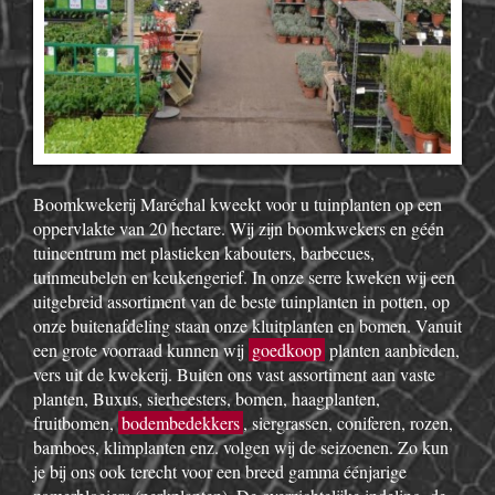
Boomkwekerij Maréchal kweekt voor u tuinplanten op een
oppervlakte van 20 hectare. Wij zijn boomkwekers en géén
tuincentrum met plastieken kabouters, barbecues,
tuinmeubelen en keukengerief. In onze serre kweken wij een
uitgebreid assortiment van de beste tuinplanten in potten, op
onze buitenafdeling staan onze kluitplanten en bomen. Vanuit
een grote voorraad kunnen wij
goedkoop
planten aanbieden,
vers uit de kwekerij. Buiten ons vast assortiment aan vaste
planten, Buxus, sierheesters, bomen, haagplanten,
fruitbomen,
bodembedekkers
, siergrassen, coniferen, rozen,
bamboes, klimplanten enz. volgen wij de seizoenen. Zo kun
je bij ons ook terecht voor een breed gamma éénjarige