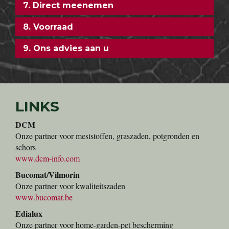
7. Direct meenemen
8. Voorraad
9. Ons advies aan u
LINKS
DCM
Onze partner voor meststoffen, graszaden, potgronden en
schors
www.dcm-info.com
Bucomat/Vilmorin
Onze partner voor kwaliteitszaden
www.bucomat.be
Edialux
Onze partner voor home-garden-pet bescherming