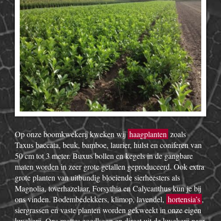
Op onze boomkwekerij kweken wij
haagplanten
zoals
Taxus baccata, beuk, bamboe, laurier, hulst en coniferen van
50 cm tot 3 meter. Buxus bollen en kegels in de gangbare
maten worden in zeer grote getallen geproduceerd. Ook extra
grote planten van uitbundig bloeiende sierheesters als
Magnolia, toverhazelaar, Forsythia en Calycanthus kun je bij
ons vinden. Bodembedekkers, klimop, lavendel,
hortensia’s
,
siergrassen en vaste planten worden gekweekt in onze eigen
kwekerij. Ons motto: goedkoop en direct uit de kwekerij naar