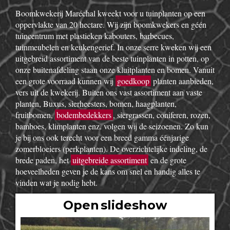
Boomkwekerij Maréchal kweekt voor u tuinplanten op een
oppervlakte van 20 hectare. Wij zijn boomkwekers en géén
tuincentrum met plastieken kabouters, barbecues,
tuinmeubelen en keukengerief. In onze serre kweken wij een
uitgebreid assortiment van de beste tuinplanten in potten, op
onze buitenafdeling staan onze kluitplanten en bomen. Vanuit
een grote voorraad kunnen wij
goedkoop
planten aanbieden,
vers uit de kwekerij. Buiten ons vast assortiment aan vaste
planten, Buxus, sierheesters, bomen, haagplanten,
fruitbomen,
bodembedekkers
, siergrassen, coniferen, rozen,
bamboes, klimplanten enz. volgen wij de seizoenen. Zo kun
je bij ons ook terecht voor een breed gamma éénjarige
zomerbloeiers (perkplanten). De overzichtelijke indeling, de
brede paden, het
uitgebreide assortiment
en de grote
hoeveelheden geven je de kans om snel en handig alles te
vinden wat je nodig hebt.
Open slideshow