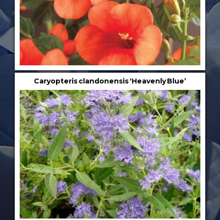
Caryopteris clandonensis ‘Heavenly Blue’