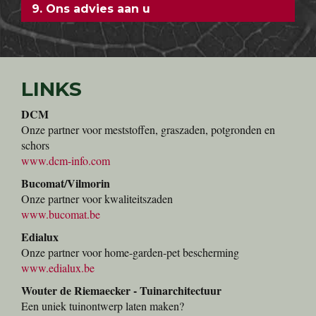
5. Speciale karren voor u!
6. Verse planten
7. Direct meenemen
8. Voorraad
9. Ons advies aan u
LINKS
DCM
Onze partner voor meststoffen, graszaden, potgronden en
schors
www.dcm-info.com
Bucomat/Vilmorin