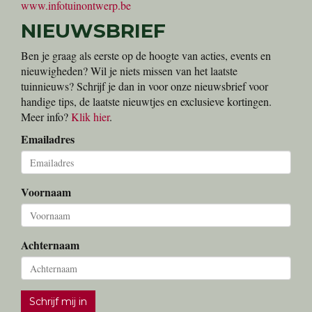
Onze partner voor kwaliteitszaden
www.bucomat.be
Edialux
Onze partner voor home-garden-pet bescherming
www.edialux.be
Wouter de Riemaecker - Tuinarchitectuur
Een uniek tuinontwerp laten maken?
www.infotuinontwerp.be
NIEUWSBRIEF
Ben je graag als eerste op de hoogte van acties, events en
nieuwigheden? Wil je niets missen van het laatste
tuinnieuws? Schrijf je dan in voor onze nieuwsbrief voor
handige tips, de laatste nieuwtjes en exclusieve kortingen.
Meer info?
Klik hier
.
Emailadres
Voornaam