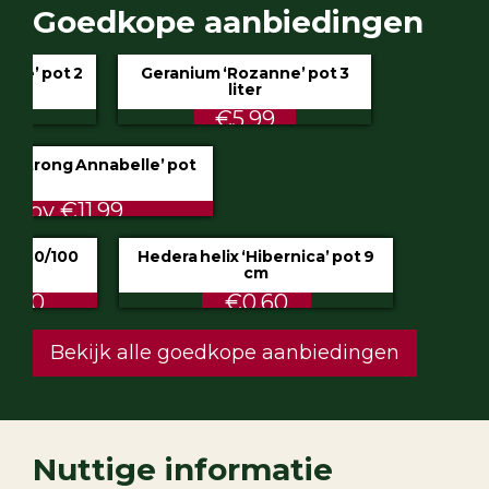
Goedkope aanbiedingen
Geranium ‘Rozanne’ pot 3
liter
€5.99
Hydrangea ‘Incrediball’ of ‘Strong Annabelle’
pot 3 liter
STUNT €9.50 ipv €11.99
Klimop aan stok pot 1.5 liter 80/100
cm
ALTIJD LAAG €2.50
Hedera helix ‘Hibernica’ pot 9
cm
€0.60
Festuca glauca ‘Intense Blue’ pot 2
liter
€4.75