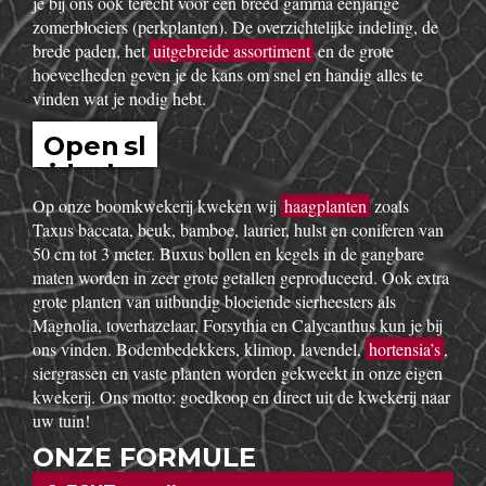
uitgebreid assortiment van de beste tuinplanten in potten, op
onze buitenafdeling staan onze kluitplanten en bomen. Vanuit
een grote voorraad kunnen wij
goedkoop
planten aanbieden,
vers uit de kwekerij. Buiten ons vast assortiment aan vaste
planten, Buxus, sierheesters, bomen, haagplanten,
fruitbomen,
bodembedekkers
, siergrassen, coniferen, rozen,
bamboes, klimplanten enz. volgen wij de seizoenen. Zo kun
je bij ons ook terecht voor een breed gamma éénjarige
zomerbloeiers (perkplanten). De overzichtelijke indeling, de
brede paden, het
uitgebreide assortiment
en de grote
hoeveelheden geven je de kans om snel en handig alles te
vinden wat je nodig hebt.
Open sl
idesho
w
Op onze boomkwekerij kweken wij
haagplanten
zoals
Taxus baccata, beuk, bamboe, laurier, hulst en coniferen van
50 cm tot 3 meter. Buxus bollen en kegels in de gangbare
maten worden in zeer grote getallen geproduceerd. Ook extra
grote planten van uitbundig bloeiende sierheesters als