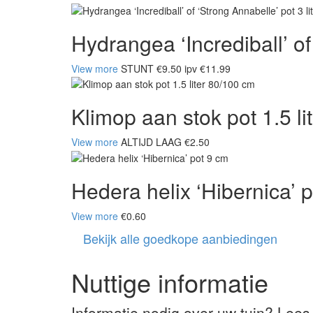
Hydrangea ‘Incrediball’ of 
View more
STUNT €9.50 ipv €11.99
Klimop aan stok pot 1.5 l
View more
ALTIJD LAAG €2.50
Hedera helix ‘Hibernica’ 
View more
€0.60
Bekijk alle goedkope aanbiedingen
Nuttige informatie
Informatie nodig over uw tuin? Lees