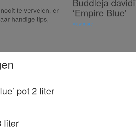
Buddleja davidi
nooit te vervelen, er
‘Empire Blue’
naar handige tips,
View more
gen
e’ pot 2 liter
liter