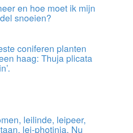
eer en hoe moet ik mijn
ndel snoeien?
ste coniferen planten
een haag: Thuja plicata
n’.
men, leilinde, leipeer,
ataan, lei-photinia. Nu