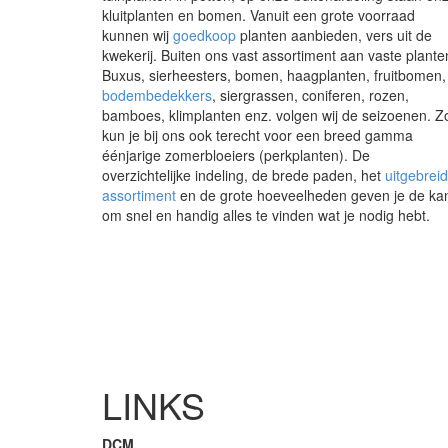
kluitplanten en bomen. Vanuit een grote voorraad
kunnen wij
goedkoop
planten aanbieden, vers uit de
kwekerij. Buiten ons vast assortiment aan vaste plante
Buxus, sierheesters, bomen, haagplanten, fruitbomen,
bodembedekkers
, siergrassen, coniferen, rozen,
bamboes, klimplanten enz. volgen wij de seizoenen. Z
kun je bij ons ook terecht voor een breed gamma
éénjarige zomerbloeiers (perkplanten). De
overzichtelijke indeling, de brede paden, het
uitgebrei
assortiment
en de grote hoeveelheden geven je de ka
om snel en handig alles te vinden wat je nodig hebt.
LINKS
DCM