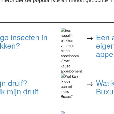
ige insecten in
→
Een a
ekken?
eige
appe
jn druif?
→
Wat k
 mijn druif
Buxu