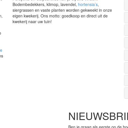
Bodembedekkers, klimop, lavendel,
hortensia’s
,
siergrassen en vaste planten worden gekweekt in onze
n,
eigen kwekerij. Ons motto: goedkoop en direct uit de
kwekerij naar uw tuin!
o
de
ns
NIEUWSBRI
Ben je graag als eerste op de ho