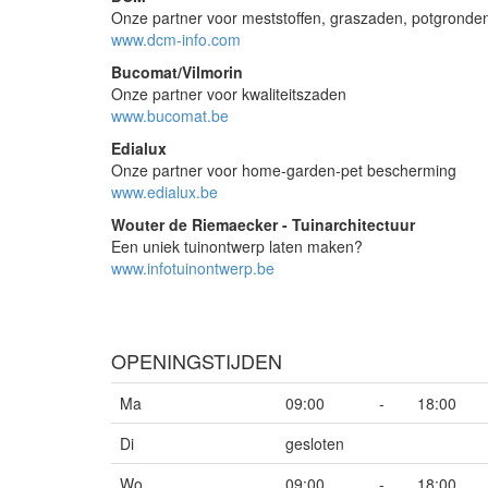
Onze partner voor meststoffen, graszaden, potgronde
www.dcm-info.com
Bucomat/Vilmorin
Onze partner voor kwaliteitszaden
www.bucomat.be
Edialux
Onze partner voor home-garden-pet bescherming
www.edialux.be
Wouter de Riemaecker - Tuinarchitectuur
Een uniek tuinontwerp laten maken?
www.infotuinontwerp.be
OPENINGSTIJDEN
Ma
09:00
-
18:00
Di
gesloten
Wo
09:00
-
18:00