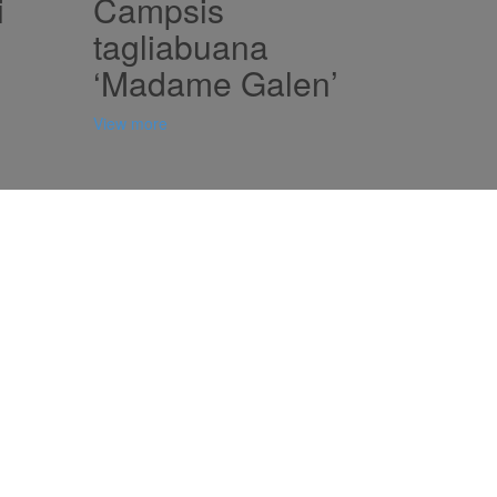
i
Campsis
tagliabuana
‘Madame Galen’
View more