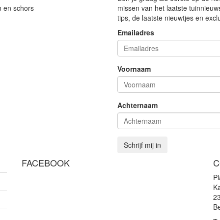
n en schors
missen van het laatste tuinnieuw
tips, de laatste nieuwtjes en exc
Emailadres
Voornaam
Achternaam
Schrijf mij in
FACEBOOK
C
P
Ka
2
Be