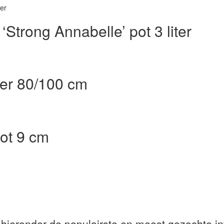
‘Strong Annabelle’ pot 3 liter
iter 80/100 cm
pot 9 cm
 hieronder de populairste en meest gezochte in