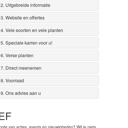
2. Uitgebreide informatie
3. Website en offertes
4. Vele soorten en vele planten
5. Speciale karren voor u!
6. Verse planten
7. Direct meenemen
8. Voorraad
9. Ons advies aan u
EF
ogte van acties, events en nieuwigheden? Wil je niets