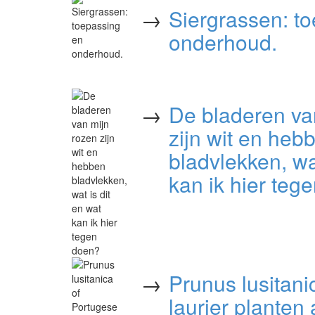
→
Siergrassen: t
onderhoud.
→
De bladeren va
zijn wit en heb
bladvlekken, wa
kan ik hier teg
→
Prunus lusitani
laurier planten 