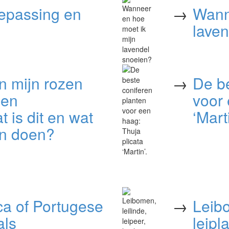
oepassing en
→
Wann
lave
n mijn rozen
→
De be
ben
voor 
t is dit en wat
‘Marti
en doen?
ca of Portugese
→
Leibo
als
leipl