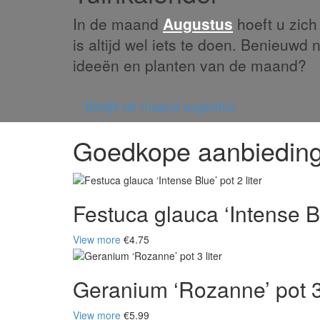
In de maand
Augustus
hoeft u zich 
is altijd wel iets te doen. Benieuwd 
ideeën en planten van de maand?
Bekijk de maand augustus
Goedkope aanbiedin
Festuca glauca ‘Intense Blu
View more
€4.75
Geranium ‘Rozanne’ pot 3 
View more
€5.99