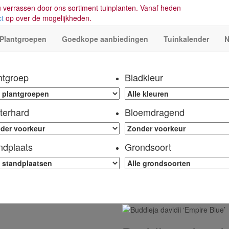
 verrassen door ons sortiment tuinplanten. Vanaf heden
ct
op over de mogelijkheden.
Plantgroepen
Goedkope aanbiedingen
Tuinkalender
N
ntgroep
Bladkleur
terhard
Bloemdragend
ndplaats
Grondsoort