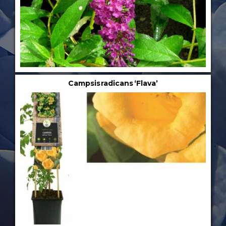
Campsis radicans ‘Flava’