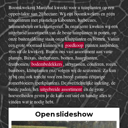
Boomkwekerij Maréchal kweekt voor u tuinplanten op een
oppervlakte van 20 hectare. Wij zijn boomkwekers en géén
tuincentrum met plastieken kabouters, barbecues,
tuinmeubelen en keukengerief. In onze serre kweken wij een
uitgebreid assortiment van de beste tuinplanten in potten, op
onze buitenafdeling staan onze kluitplanten en bomen. Vanuit
een grote voorraad kunnen wij
goedkoop
planten aanbieden,
vers uit de kwekerij. Buiten ons vast assortiment aan vaste
planten, Buxus, sierheesters, bomen, haagplanten,
fruitbomen,
bodembedekkers
, siergrassen, coniferen, rozen,
bamboes, klimplanten enz. volgen wij de seizoenen. Zo kun
je bij ons ook terecht voor een breed gamma éénjarige
zomerbloeiers (perkplanten). De overzichtelijke indeling, de
brede paden, het
uitgebreide assortiment
en de grote
hoeveelheden geven je de kans om snel en handig alles te
vinden wat je nodig hebt.
Open slideshow