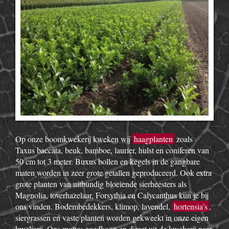
Op onze boomkwekerij kweken wij
haagplanten
zoals
Taxus baccata, beuk, bamboe, laurier, hulst en coniferen van
50 cm tot 3 meter. Buxus bollen en kegels in de gangbare
maten worden in zeer grote getallen geproduceerd. Ook extra
grote planten van uitbundig bloeiende sierheesters als
Magnolia, toverhazelaar, Forsythia en Calycanthus kun je bij
ons vinden. Bodembedekkers, klimop, lavendel,
hortensia’s
,
siergrassen en vaste planten worden gekweekt in onze eigen
kwekerij. Ons motto: goedkoop en direct uit de kwekerij naar