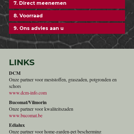
7. Direct meenemen
8. Voorraad
9. Ons advies aan u
LINKS
DCM
Onze partner voor meststoffen, graszaden, potgronden en
schors
www.dcm-info.com
Bucomat/Vilmorin
Onze partner voor kwaliteitszaden
www.bucomat.be
Edialux
Onze partner voor home-garden-pet bescherming