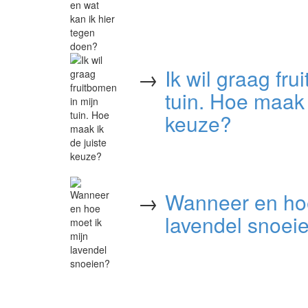
→
Ik wil graag fru
tuin. Hoe maak 
keuze?
→
Wanneer en hoe
lavendel snoei