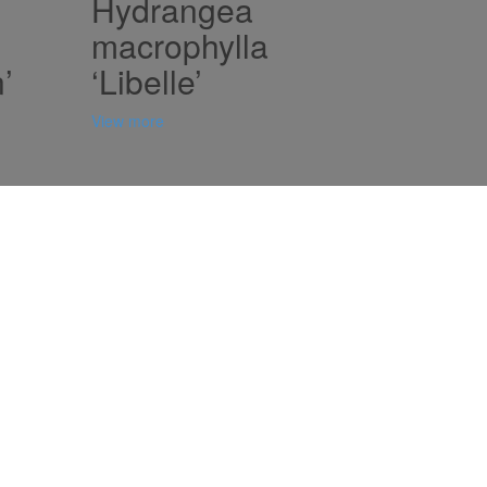
Hydrangea
macrophylla
’
‘Libelle’
View more