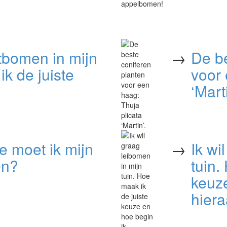
itbomen in mijn
→
De be
ik de juiste
voor 
‘Marti
 moet ik mijn
→
Ik wi
en?
tuin.
keuze
hier