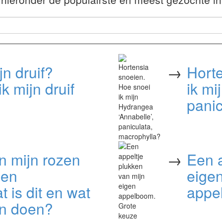
jn druif?
→
Hort
 mijn druif
ik mi
panic
n mijn rozen
→
Een a
ben
eige
t is dit en wat
appe
en doen?