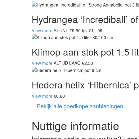
Hydrangea ‘Incrediball’ of 
View more
STUNT €9.50 ipv €11.99
Klimop aan stok pot 1.5 l
View more
ALTIJD LAAG €2.50
Hedera helix ‘Hibernica’ 
View more
€0.60
Bekijk alle goedkope aanbiedingen
Nuttige informatie
Informatie nodig over uw tuin? Lees