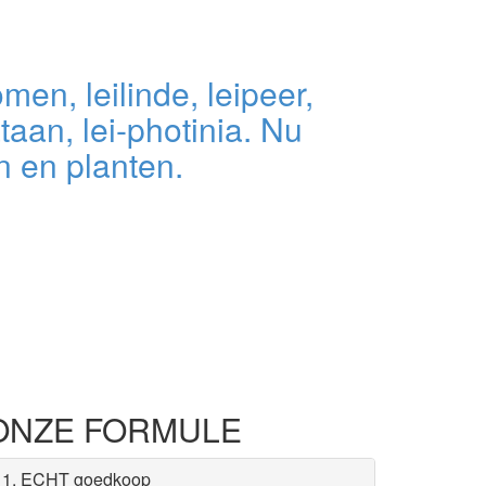
men, leilinde, leipeer,
ataan, lei-photinia. Nu
 en planten.
ONZE FORMULE
1. ECHT goedkoop