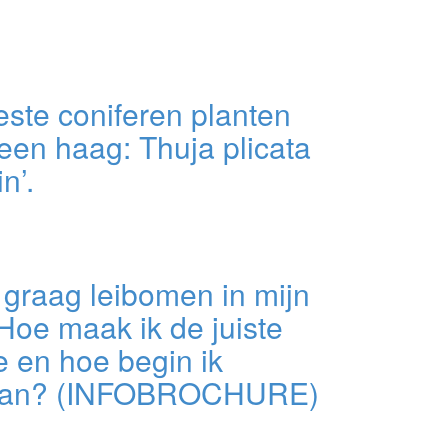
ste coniferen planten
een haag: Thuja plicata
n’.
l graag leibomen in mijn
 Hoe maak ik de juiste
 en hoe begin ik
aan? (INFOBROCHURE)