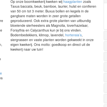
Op onze boomkwekerij kweken wij
haagplanten
zoals
Taxus baccata, beuk, bamboe, laurier, hulst en coniferen
van 50 cm tot 3 meter. Buxus bollen en kegels in de
gangbare maten worden in zeer grote getallen
re
geproduceerd. Ook extra grote planten van uitbundig
bloeiende sierheesters als Magnolia, toverhazelaar,
ze
Forsythia en Calycanthus kun je bij ons vinden.
Bodembedekkers, klimop, lavendel,
hortensia’s
,
siergrassen en vaste planten worden gekweekt in onze
n,
eigen kwekerij. Ons motto: goedkoop en direct uit de
kwekerij naar uw tuin!
o
de
ns