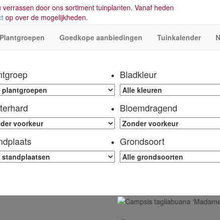
 verrassen door ons sortiment tuinplanten. Vanaf heden
ct
op over de mogelijkheden.
Plantgroepen
Goedkope aanbiedingen
Tuinkalender
N
ntgroep
Bladkleur
terhard
Bloemdragend
ndplaats
Grondsoort