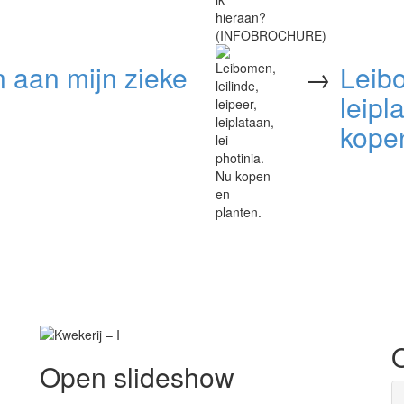
n aan mijn zieke
→
Leibo
leipl
kopen
Open slideshow