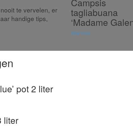
Campsis
nooit te vervelen, er
tagliabuana
naar handige tips,
‘Madame Galen
View more
gen
e’ pot 2 liter
liter