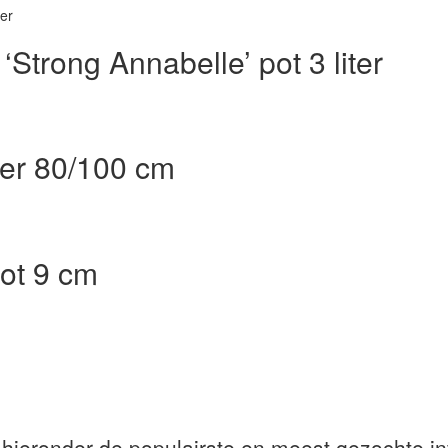
‘Strong Annabelle’ pot 3 liter
iter 80/100 cm
pot 9 cm
 hieronder de populairste en meest gezochte in