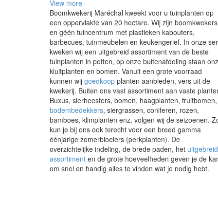
View more
Boomkwekerij Maréchal kweekt voor u tuinplanten op
een oppervlakte van 20 hectare. Wij zijn boomkwekers
en géén tuincentrum met plastieken kabouters,
barbecues, tuinmeubelen en keukengerief. In onze ser
kweken wij een uitgebreid assortiment van de beste
tuinplanten in potten, op onze buitenafdeling staan on
kluitplanten en bomen. Vanuit een grote voorraad
kunnen wij
goedkoop
planten aanbieden, vers uit de
kwekerij. Buiten ons vast assortiment aan vaste plante
Buxus, sierheesters, bomen, haagplanten, fruitbomen,
bodembedekkers
, siergrassen, coniferen, rozen,
bamboes, klimplanten enz. volgen wij de seizoenen. Z
kun je bij ons ook terecht voor een breed gamma
éénjarige zomerbloeiers (perkplanten). De
overzichtelijke indeling, de brede paden, het
uitgebrei
assortiment
en de grote hoeveelheden geven je de ka
om snel en handig alles te vinden wat je nodig hebt.