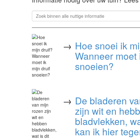
→
Hoe snoei ik mi
Wanneer moet ik
snoeien?
→
De bladeren va
zijn wit en heb
bladvlekken, wa
kan ik hier teg