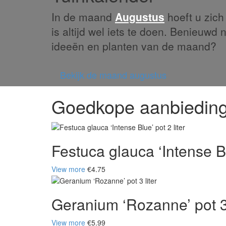
In de maand
Augustus
hoeft u zich 
is altijd wel iets te doen. Benieuwd 
ideeën en planten van de maand?
Bekijk de maand augustus
Goedkope aanbiedin
Festuca glauca ‘Intense Blu
View more
€4.75
Geranium ‘Rozanne’ pot 3 
View more
€5.99