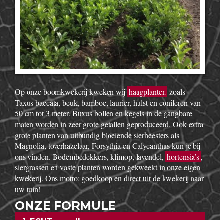
Op onze boomkwekerij kweken wij
haagplanten
zoals
Taxus baccata, beuk, bamboe, laurier, hulst en coniferen van
50 cm tot 3 meter. Buxus bollen en kegels in de gangbare
maten worden in zeer grote getallen geproduceerd. Ook extra
grote planten van uitbundig bloeiende sierheesters als
Magnolia, toverhazelaar, Forsythia en Calycanthus kun je bij
ons vinden. Bodembedekkers, klimop, lavendel,
hortensia’s
,
siergrassen en vaste planten worden gekweekt in onze eigen
kwekerij. Ons motto: goedkoop en direct uit de kwekerij naar
uw tuin!
ONZE FORMULE