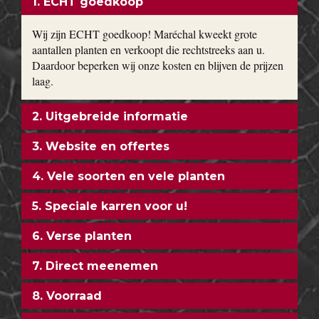
1. ECHT goedkoop
Wij zijn ECHT goedkoop! Maréchal kweekt grote
aantallen planten en verkoopt die rechtstreeks aan u.
Daardoor beperken wij onze kosten en blijven de prijzen
laag.
2. Uitgebreide informatie
3. Website en offertes
4. Vele soorten en vele planten
5. Speciale karren voor u!
6. Verse planten
7. Direct meenemen
8. Voorraad