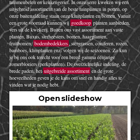
tuinmeubelen en keukengerief. In onze serre kweken wij een
uitgebreid assortiment van de beste tuinplanten in potten, op
onze buitenafdeling staan onze kluitplanten en bomen. Vanuit
een grote voorraad kunnen wij
goedkoop
planten aanbieden,
vers uit de kwekerij. Buiten ons vast assortiment aan vaste
planten, Buxus, sierheesters, bomen, haagplanten,
fruitbomen,
bodembedekkers
, siergrassen, coniferen, rozen,
bamboes, klimplanten enz. volgen wij de seizoenen. Zo kun
je bij ons ook terecht voor een breed gamma éénjarige
zomerbloeiers (perkplanten). De overzichtelijke indeling, de
brede paden, het
uitgebreide assortiment
en de grote
hoeveelheden geven je de kans om snel en handig alles te
vinden wat je nodig hebt.
Open slideshow