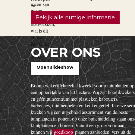
Bekijk alle nuttige informatie
OVER ONS
Open slideshow
Boomkwekerij Maréchal kweekt voor u tuinplanten op
een oppervlakte van 20 hectare. Wij zijn boomkwekers
en géén tuincentrum met plastieken kabouters,
barbecues, tuinmeubelen en keukengerief. In onze serr
kweken wij een uitgebreid assortiment van de beste
tuinplanten in potten, op onze buitenafdeling staan onz
kluitplanten en bomen. Vanuit een grote voorraad
kunnen wij
goedkoop
planten aanbieden, vers uit de