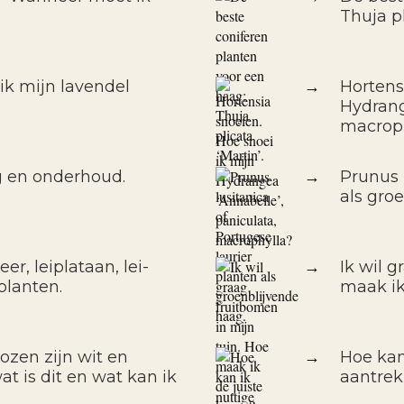
Thuja pl
k mijn lavendel
→
Hortens
Hydrang
macrop
g en onderhoud.
→
Prunus 
als gro
er, leiplataan, lei-
→
Ik wil 
planten.
maak ik
ozen zijn wit en
→
Hoe kan
t is dit en wat kan ik
aantre