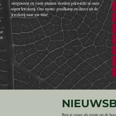
,
siergrassen en vaste planten worden gekweekt in onze
eigen kwekerij. Ons motto: goedkoop en direct uit de
kwekerij naar uw tuin!
o
ke
en
NIEUWSB
Ben je graag als eerste op de hoo