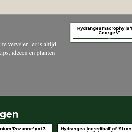
Hydrangea macrophylla ‘
George V’
te vervelen, er is altijd
tips, ideeën en planten
ngen
ot 3
Hydrangea ‘Incrediball’ of ‘Strong
Klimop 