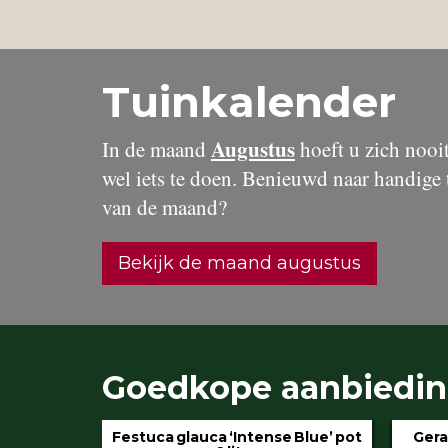
Tuinkalender
Augustus
In de maand
hoeft u zich nooit 
wel iets te doen. Benieuwd naar handige 
van de maand?
Bekijk de maand augustus
Goedkope aanbiedi
estuca glauca ‘Intense Blue’ pot
Geranium ‘Rozanne’ p