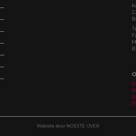
K
2
B
T
F
M
B
O
D
K
S
P
Website door NOESTE IJVER