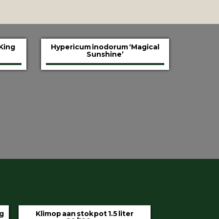
King
Hypericum inodorum ‘Magical
Sunshine’
aan stok pot 1.5 liter