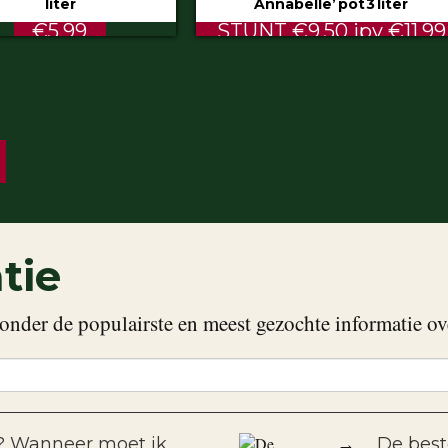
Annabelle’ pot 3 liter
STUNT €9.50 ipv €11.99
ALTI
tie
onder de populairste en meest gezochte informatie ov
f? Wanneer moet ik
→
De best