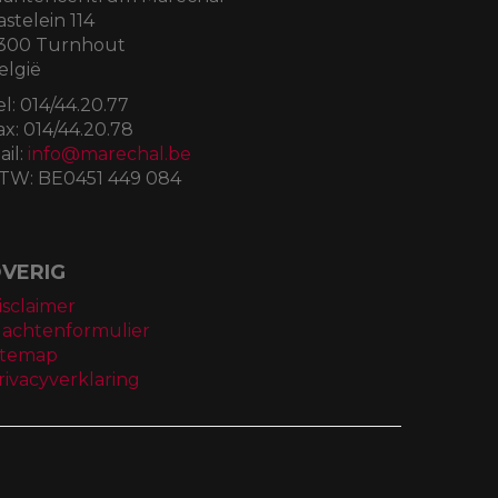
astelein 114
300 Turnhout
elgië
el:
014/44.20.77
ax:
014/44.20.78
ail:
info@marechal.be
TW:
BE0451 449 084
VERIG
isclaimer
lachtenformulier
itemap
rivacyverklaring