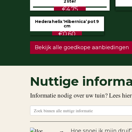
2 liter
liter
€4.75
€5.99
Hedera helix ‘Hibernica’ pot 9
cm
€0.60
Bekijk alle goedkope aanbiedingen
Nuttige informa
Informatie nodig over uw tuin? Lees hier
→
Hoe snoei ik mijn drui