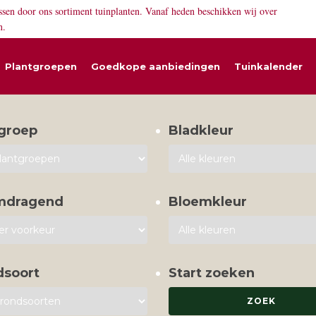
ssen door ons sortiment tuinplanten. Vanaf heden beschikken wij over
n.
Plantgroepen
Goedkope aanbiedingen
Tuinkalender
groep
Bladkleur
mdragend
Bloemkleur
dsoort
Start zoeken