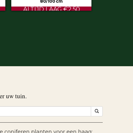
80/100 cm
JD LAAG €2.50
er uw tuin.
e coniferen planten voor een haag: