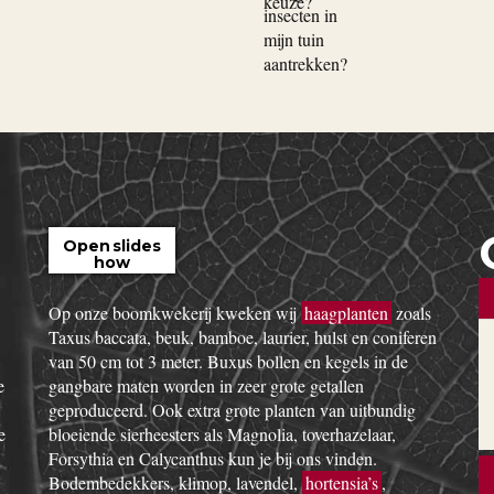
Open slides
how
Op onze boomkwekerij kweken wij
haagplanten
zoals
Taxus baccata, beuk, bamboe, laurier, hulst en coniferen
van 50 cm tot 3 meter. Buxus bollen en kegels in de
e
gangbare maten worden in zeer grote getallen
geproduceerd. Ook extra grote planten van uitbundig
e
bloeiende sierheesters als Magnolia, toverhazelaar,
Forsythia en Calycanthus kun je bij ons vinden.
Bodembedekkers, klimop, lavendel,
hortensia’s
,