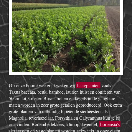
Op onze boomkwekerij kweken wij
haagplanten
zoals
Taxus baccata, beuk, bamboe, laurier, hulst en coniferen van
50 cm tot 3 meter. Buxus bollen en kegels in de gangbare
maten worden in zeer grote getallen geproduceerd. Ook extra
grote planten van uitbundig bloeiende sierheesters als
Magnolia, toverhazelaar, Forsythia en Calycanthus kun je bij
ons vinden. Bodembedekkers, klimop, lavendel,
hortensia’s
,
siergrassen en vaste planten worden gekweekt in onze eigen