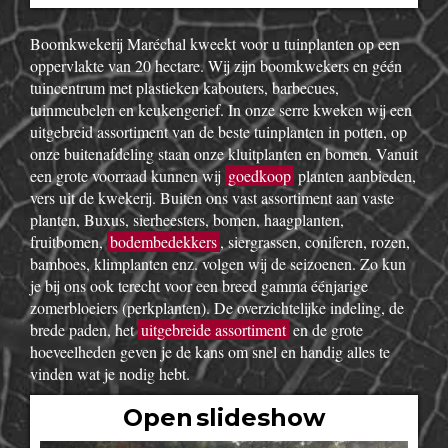
Boomkwekerij Maréchal kweekt voor u tuinplanten op een
oppervlakte van 20 hectare. Wij zijn boomkwekers en géén
tuincentrum met plastieken kabouters, barbecues,
tuinmeubelen en keukengerief. In onze serre kweken wij een
uitgebreid assortiment van de beste tuinplanten in potten, op
onze buitenafdeling staan onze kluitplanten en bomen. Vanuit
een grote voorraad kunnen wij
goedkoop
planten aanbieden,
vers uit de kwekerij. Buiten ons vast assortiment aan vaste
planten, Buxus, sierheesters, bomen, haagplanten,
fruitbomen,
bodembedekkers
, siergrassen, coniferen, rozen,
bamboes, klimplanten enz. volgen wij de seizoenen. Zo kun
je bij ons ook terecht voor een breed gamma éénjarige
zomerbloeiers (perkplanten). De overzichtelijke indeling, de
brede paden, het
uitgebreide assortiment
en de grote
hoeveelheden geven je de kans om snel en handig alles te
vinden wat je nodig hebt.
Open slideshow