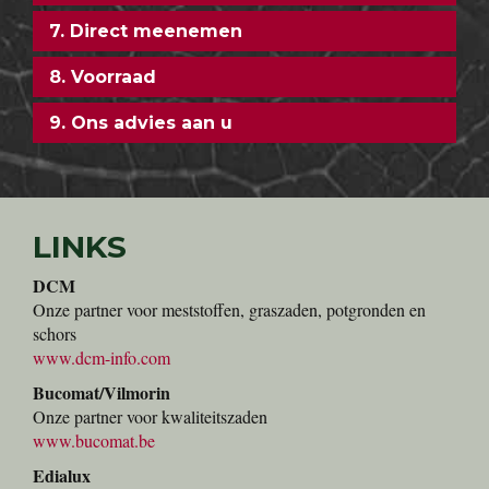
7. Direct meenemen
8. Voorraad
9. Ons advies aan u
LINKS
DCM
Onze partner voor meststoffen, graszaden, potgronden en
schors
www.dcm-info.com
Bucomat/Vilmorin
Onze partner voor kwaliteitszaden
www.bucomat.be
Edialux