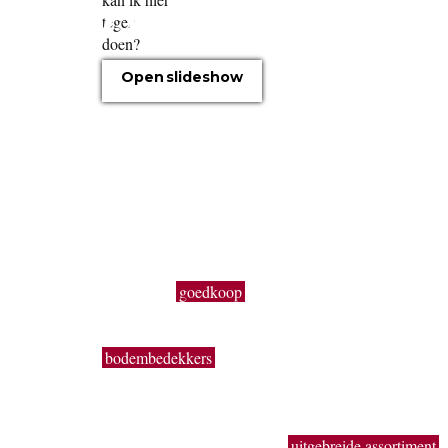
OVER ONS
Open slideshow
Boomkwekerij Maréchal kweekt voor u tuinplanten op
een oppervlakte van 20 hectare. Wij zijn boomkwekers
en géén tuincentrum met plastieken kabouters,
barbecues, tuinmeubelen en keukengerief. In onze serr
kweken wij een uitgebreid assortiment van de beste
tuinplanten in potten, op onze buitenafdeling staan onz
kluitplanten en bomen. Vanuit een grote voorraad
kunnen wij
goedkoop
planten aanbieden, vers uit de
kwekerij. Buiten ons vast assortiment aan vaste planten
Buxus, sierheesters, bomen, haagplanten, fruitbomen,
bodembedekkers
, siergrassen, coniferen, rozen,
bamboes, klimplanten enz. volgen wij de seizoenen. Z
kun je bij ons ook terecht voor een breed gamma
éénjarige zomerbloeiers (perkplanten). De overzichtelij
indeling, de brede paden, het
uitgebreide assortiment