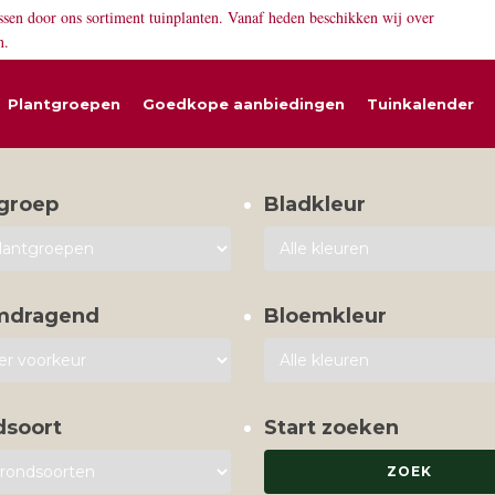
ssen door ons sortiment tuinplanten. Vanaf heden beschikken wij over
n.
Plantgroepen
Goedkope aanbiedingen
Tuinkalender
groep
Bladkleur
mdragend
Bloemkleur
dsoort
Start zoeken