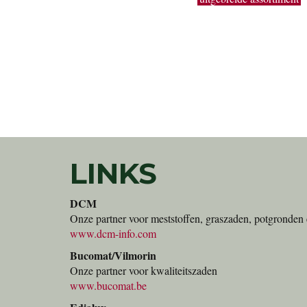
de grote hoeveelheden geven je de kans om snel en
handig alles te vinden wat je nodig hebt.
LINKS
DCM
Onze partner voor meststoffen, graszaden, potgronden 
www.dcm-info.com
Bucomat/Vilmorin
Onze partner voor kwaliteitszaden
www.bucomat.be