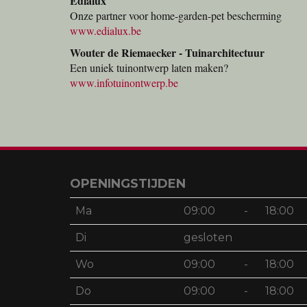
Edialux
Onze partner voor home-garden-pet bescherming
www.edialux.be
Wouter de Riemaecker - Tuinarchitectuur
Een uniek tuinontwerp laten maken?
www.infotuinontwerp.be
OPENINGSTIJDEN
Ma
09:00
-
18:00
Di
gesloten
Wo
09:00
-
18:00
Do
09:00
-
18:00