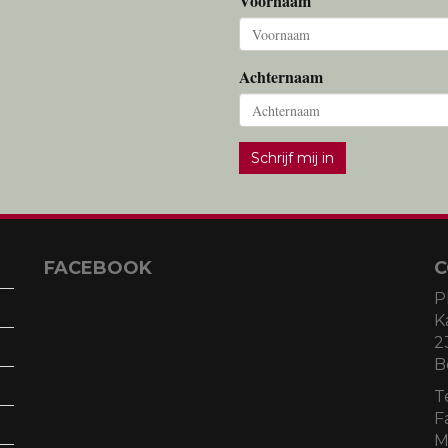
Voornaam
Achternaam
Schrijf mij in
FACEBOOK
C
P
K
2
B
T
F
M