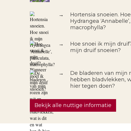
→
Hortensia snoeien. Hoe
Hydrangea ‘Annabelle’,
macrophylla?
→
Hoe snoei ik mijn drui
mijn druif snoeien?
→
De bladeren van mijn r
hebben bladvlekken, wa
hier tegen doen?
Bekijk alle nuttige informatie