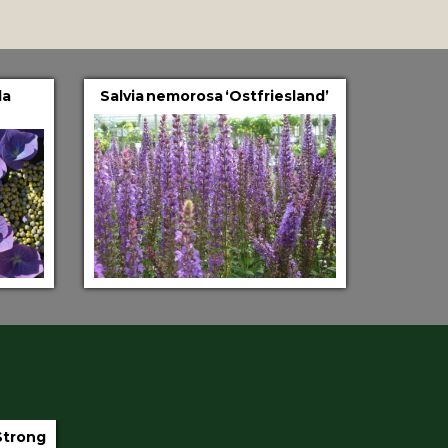
la
Salvia nemorosa ‘Ostfriesland’
.5 liter