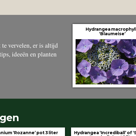
Hydrangea macrophyl
‘Blaumeise’
te vervelen, er is altijd
tips, ideeën en planten
ngen
ydrangea ‘Incrediball’ of ‘Strong
Klimop aan stok pot 1