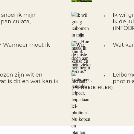
 snoei ik mijn
→
Ik wil 
 paniculata,
ik de j
(INFOB
f? Wanneer moet ik
→
Wat kan
ozen zijn wit en
→
Leibomen
t is dit en wat kan ik
photini