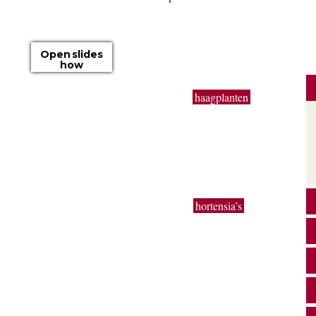
Open slides
how
Op onze boomkwekerij kweken wij
haagplanten
zoals
Taxus baccata, beuk, bamboe, laurier, hulst en coniferen
van 50 cm tot 3 meter. Buxus bollen en kegels in de
e
gangbare maten worden in zeer grote getallen
geproduceerd. Ook extra grote planten van uitbundig
e
bloeiende sierheesters als Magnolia, toverhazelaar,
Forsythia en Calycanthus kun je bij ons vinden.
Bodembedekkers, klimop, lavendel,
hortensia’s
,
,
siergrassen en vaste planten worden gekweekt in onze
eigen kwekerij. Ons motto: goedkoop en direct uit de
kwekerij naar uw tuin!
o
ke
en