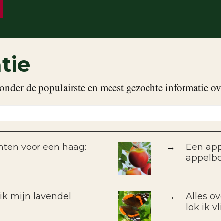
tie
onder de populairste en meest gezochte informatie ov
nten voor een haag:
→
Een app
appelb
k mijn lavendel
→
Alles o
lok ik v