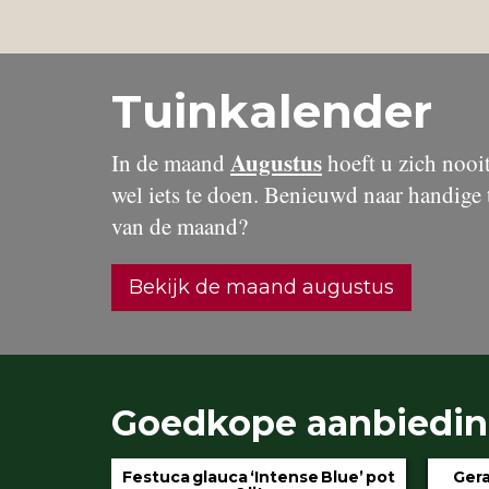
Tuinkalender
Augustus
In de maand
hoeft u zich nooit 
wel iets te doen. Benieuwd naar handige 
van de maand?
Bekijk de maand augustus
Goedkope aanbiedi
ense Blue’ pot
Geranium ‘Rozanne’ pot 3 liter
H