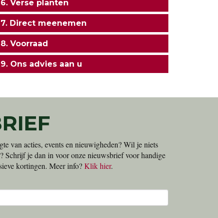
6. Verse planten
7. Direct meenemen
8. Voorraad
9. Ons advies aan u
RIEF
gte van acties, events en nieuwigheden? Wil je niets
? Schrijf je dan in voor onze nieuwsbrief voor handige
lusieve kortingen. Meer info?
Klik hier
.