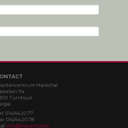
ONTACT
lantencentrum Maréchal
astelein 114
300 Turnhout
elgië
el:
014/44.20.77
ax:
014/44.20.78
ail:
info@marechal.be