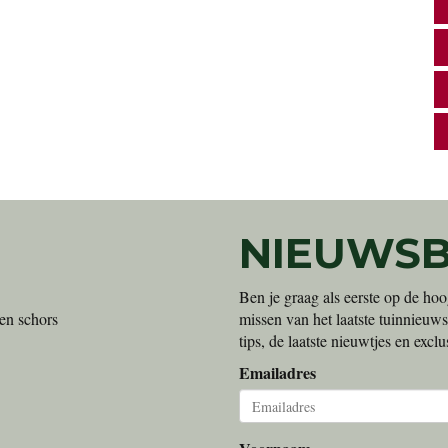
NIEUWSB
Ben je graag als eerste op de hoo
en schors
missen van het laatste tuinnieuws
tips, de laatste nieuwtjes en exc
Emailadres