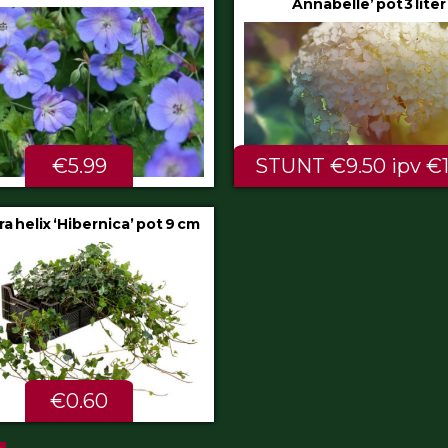
Annabelle’ pot 3 liter
80/100 cm
STUNT €9.50 ipv €11.99
ALTIJD LAAG 