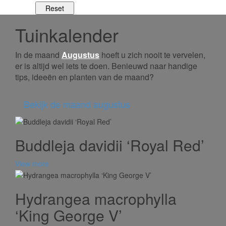
Tuinkalender
In de maand
Augustus
hoeft u zich nooit te vervelen,
er is altijd wel iets te doen. Benieuwd naar handige
tips, ideeën en planten van de maand?
Bekijk de maand augustus
Buddleja davidii ‘Royal Red’
View more
Hydrangea macrophylla
‘King George V’