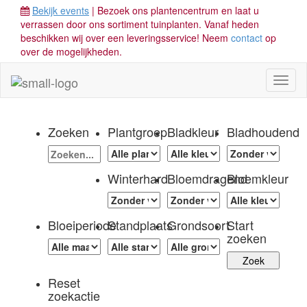
Bekijk events
| Bezoek ons plantencentrum en laat u
verrassen door ons sortiment tuinplanten. Vanaf heden
beschikken wij over een leveringsservice! Neem
contact
op
over de mogelijkheden.
Toggl
naviga
Zoeken
Plantgroep
Bladkleur
Bladhoudend
Winterhard
Bloemdragend
Bloemkleur
Bloeiperiode
Standplaats
Grondsoort
Start
zoeken
Reset
zoekactie