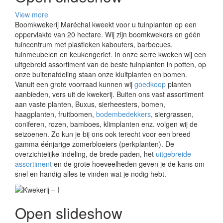
View more
Boomkwekerij Maréchal kweekt voor u tuinplanten op een
oppervlakte van 20 hectare. Wij zijn boomkwekers en géén
tuincentrum met plastieken kabouters, barbecues,
tuinmeubelen en keukengerief. In onze serre kweken wij een
uitgebreid assortiment van de beste tuinplanten in potten, op
onze buitenafdeling staan onze kluitplanten en bomen.
Vanuit een grote voorraad kunnen wij
goedkoop
planten
aanbieden, vers uit de kwekerij. Buiten ons vast assortiment
aan vaste planten, Buxus, sierheesters, bomen,
haagplanten, fruitbomen,
bodembedekkers
, siergrassen,
coniferen, rozen, bamboes, klimplanten enz. volgen wij de
seizoenen. Zo kun je bij ons ook terecht voor een breed
gamma éénjarige zomerbloeiers (perkplanten). De
overzichtelijke indeling, de brede paden, het
uitgebreide
assortiment
en de grote hoeveelheden geven je de kans om
snel en handig alles te vinden wat je nodig hebt.
Open slideshow