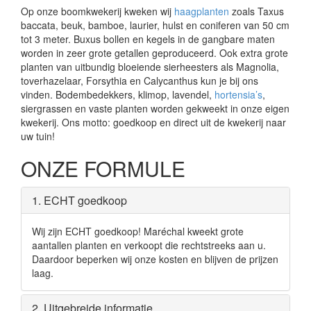
Op onze boomkwekerij kweken wij
haagplanten
zoals Taxus
baccata, beuk, bamboe, laurier, hulst en coniferen van 50 cm
tot 3 meter. Buxus bollen en kegels in de gangbare maten
worden in zeer grote getallen geproduceerd. Ook extra grote
planten van uitbundig bloeiende sierheesters als Magnolia,
toverhazelaar, Forsythia en Calycanthus kun je bij ons
vinden. Bodembedekkers, klimop, lavendel,
hortensia’s
,
siergrassen en vaste planten worden gekweekt in onze eigen
kwekerij. Ons motto: goedkoop en direct uit de kwekerij naar
uw tuin!
ONZE FORMULE
1. ECHT goedkoop
Wij zijn ECHT goedkoop! Maréchal kweekt grote
aantallen planten en verkoopt die rechtstreeks aan u.
Daardoor beperken wij onze kosten en blijven de prijzen
laag.
2. Uitgebreide informatie