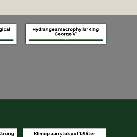
gical
Hydrangea macrophylla ‘King
George V’
iter
Hedera helix ‘Hibernica’ pot 9 cm