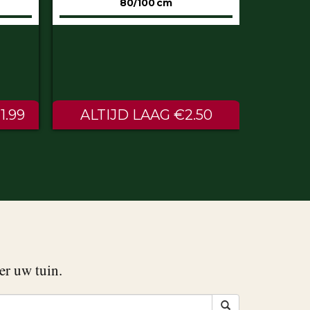
50
€0.60
er uw tuin.