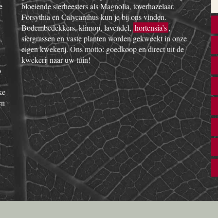
e
bloeiende sierheesters als Magnolia, toverhazelaar,
Forsythia en Calycanthus kun je bij ons vinden.
Bodembedekkers, klimop, lavendel,
hortensia’s
,
,
siergrassen en vaste planten worden gekweekt in onze
eigen kwekerij. Ons motto: goedkoop en direct uit de
kwekerij naar uw tuin!
o
ke
en