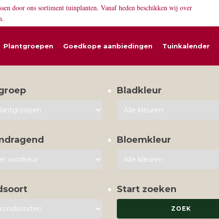
ssen door ons sortiment tuinplanten. Vanaf heden beschikken wij over
n.
Plantgroepen
Goedkope aanbiedingen
Tuinkalender
groep
Bladkleur
mdragend
Bloemkleur
dsoort
Start zoeken