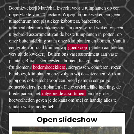
Boomkwekerij Maréchal kweekt voor u tuinplanten op een
oppervlakte van 20 hectare. Wij zijn boomkwekers en géén
tuincentrum met plastieken kabouters, barbecues,
tuinmeubelen en keukengerief. In onze serre kweken wij een
uitgebreid assortiment van de beste tuinplanten in potten, op
onze buitenafdeling staan onze kluitplanten en bomen. Vanuit
een grote voorraad kunnen wij
goedkoop
planten aanbieden,
vers uit de kwekerij. Buiten ons vast assortiment aan vaste
planten, Buxus, sierheesters, bomen, haagplanten,
fruitbomen,
bodembedekkers
, siergrassen, coniferen, rozen,
bamboes, klimplanten enz. volgen wij de seizoenen. Zo kun
je bij ons ook terecht voor een breed gamma éénjarige
zomerbloeiers (perkplanten). De overzichtelijke indeling, de
brede paden, het
uitgebreide assortiment
en de grote
hoeveelheden geven je de kans om snel en handig alles te
vinden wat je nodig hebt.
Open slideshow