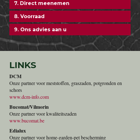
7. Direct meenemen
8. Voorraad
9. Ons advies aan u
LINKS
DCM
Onze partner voor meststoffen, graszaden, potgronden en
schors
www.dcm-info.com
Bucomat/Vilmorin
Onze partner voor kwaliteitszaden
www.bucomat.be
Edialux
Onze partner voor home-garden-pet bescherming