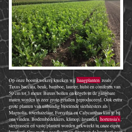
Op onze boomkwekerij kweken wij
haagplanten
zoals
Taxus baccata, beuk, bamboe, laurier, hulst en coniferen van
50 cm tot 3 meter. Buxus bollen en kegels in de gangbare
maten worden in zeer grote getallen geproduceerd. Ook extra
grote planten van uitbundig bloeiende sierheesters als
Magnolia, toverhazelaar, Forsythia en Calycanthus kun je bij
ons vinden. Bodembedekkers, klimop, lavendel,
hortensia’s
,
siergrassen en vaste planten worden gekweekt in onze eigen
kwekerij. Ons motto: goedkoop en direct uit de kwekerij naar