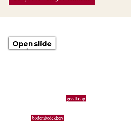
OVER ONS
Open slide
show
Boomkwekerij Maréchal kweekt voor u tuinplanten op een
oppervlakte van 20 hectare. Wij zijn boomkwekers en géén
tuincentrum met plastieken kabouters, barbecues,
tuinmeubelen en keukengerief. In onze serre kweken wij een
uitgebreid assortiment van de beste tuinplanten in potten, op
onze buitenafdeling staan onze kluitplanten en bomen. Vanuit
een grote voorraad kunnen wij
goedkoop
planten aanbieden,
vers uit de kwekerij. Buiten ons vast assortiment aan vaste
planten, Buxus, sierheesters, bomen, haagplanten,
fruitbomen,
bodembedekkers
, siergrassen, coniferen, rozen,
bamboes, klimplanten enz. volgen wij de seizoenen. Zo kun
je bij ons ook terecht voor een breed gamma éénjarige