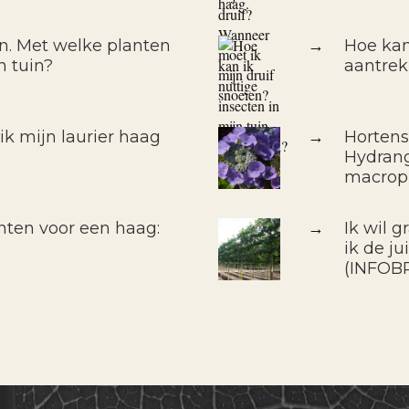
in. Met welke planten
→
Hoe kan
n tuin?
aantre
k mijn laurier haag
→
Hortens
Hydrang
macrop
nten voor een haag:
→
Ik wil 
ik de j
(INFOB