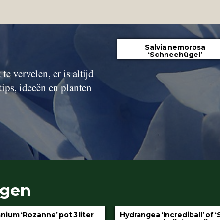
Salvia nemorosa
‘Schneehügel’
te vervelen, er is altijd
tips, ideeën en planten
ngen
gea ‘Incrediball’ of ‘Strong
Klimop aan stok pot 1.5 l