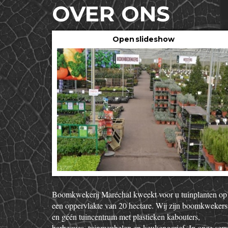
OVER ONS
Open slideshow
Boomkwekerij Maréchal kweekt voor u tuinplanten op
een oppervlakte van 20 hectare. Wij zijn boomkwekers
en géén tuincentrum met plastieken kabouters,
barbecues, tuinmeubelen en keukengerief. In onze serr