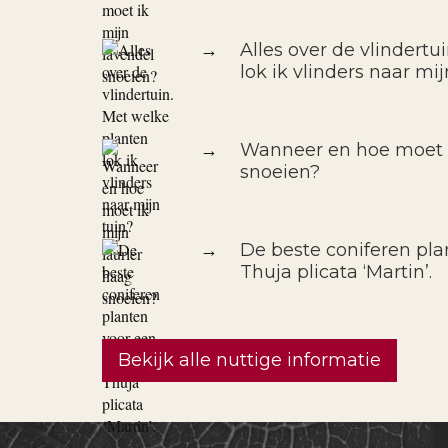
→
Alles over de vlindertu
lok ik vlinders naar mij
→
Wanneer en hoe moet i
snoeien?
→
De beste coniferen pla
Thuja plicata ‘Martin’.
Bekijk alle nuttige informatie