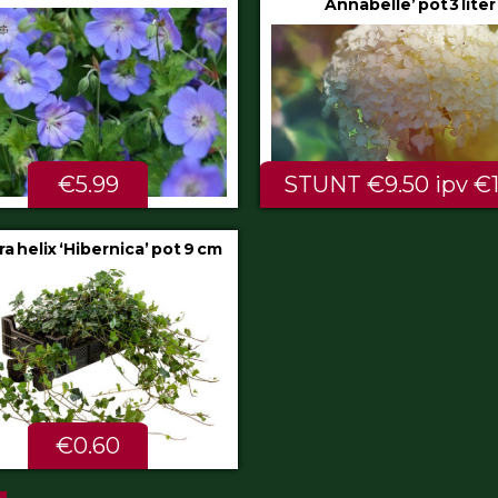
Annabelle’ pot 3 liter
80/100 cm
NT €9.50 ipv €11.99
ALTIJD LAAG €2.
a glauca ‘Intense Blue’ pot
2 liter
€4.75