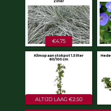
€5.99
STU
Hedera helix ‘Hibernica’ pot 9 cm
Festuc
€0.60