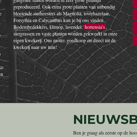
geproduceerd. Ook extra grote planten van uitbundig
e
bloeiende sierheesters als Magnolia, toverhazelaar,
Forsythia en Calycanthus kun je bij ons vinden.
Bodembedekkers, klimop, lavendel,
hortensia’s
,
,
siergrassen en vaste planten worden gekweekt in onze
eigen kwekerij. Ons motto: goedkoop en direct uit de
kwekerij naar uw tuin!
o
ke
en
NIEUWSB
Ben je graag als eerste op de hoo