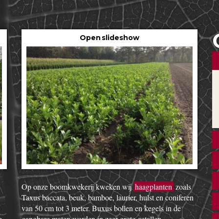
Open slideshow
Op onze boomkwekerij kweken wij
haagplanten
zoals
Taxus baccata, beuk, bamboe, laurier, hulst en coniferen
van 50 cm tot 3 meter. Buxus bollen en kegels in de
e
gangbare maten worden in zeer grote getallen