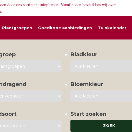
ssen door ons sortiment tuinplanten. Vanaf heden beschikken wij over
n.
Plantgroepen
Goedkope aanbiedingen
Tuinkalender
groep
Bladkleur
mdragend
Bloemkleur
dsoort
Start zoeken