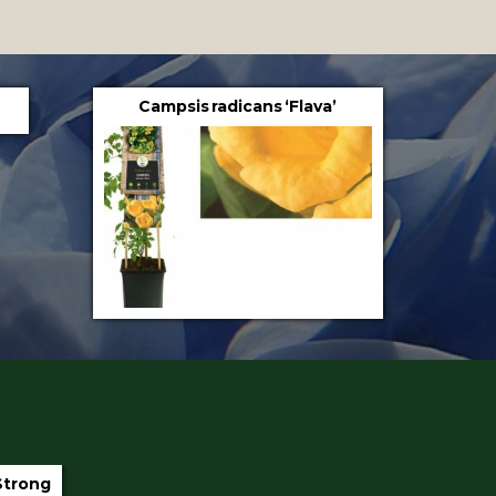
Campsis radicans ‘Flava’
iter