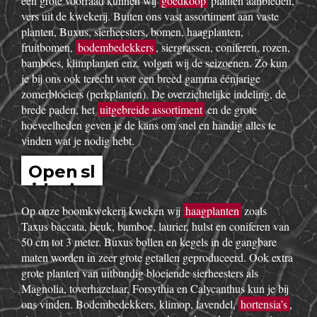
een grote voorraad kunnen wij
goedkoop
planten aanbieden,
vers uit de kwekerij. Buiten ons vast assortiment aan vaste
planten, Buxus, sierheesters, bomen, haagplanten,
fruitbomen,
bodembedekkers
, siergrassen, coniferen, rozen,
bamboes, klimplanten enz. volgen wij de seizoenen. Zo kun
je bij ons ook terecht voor een breed gamma éénjarige
zomerbloeiers (perkplanten). De overzichtelijke indeling, de
brede paden, het
uitgebreide assortiment
en de grote
hoeveelheden geven je de kans om snel en handig alles te
vinden wat je nodig hebt.
Open sl
idesho
w
Op onze boomkwekerij kweken wij
haagplanten
zoals
Taxus baccata, beuk, bamboe, laurier, hulst en coniferen van
50 cm tot 3 meter. Buxus bollen en kegels in de gangbare
maten worden in zeer grote getallen geproduceerd. Ook extra
grote planten van uitbundig bloeiende sierheesters als
Magnolia, toverhazelaar, Forsythia en Calycanthus kun je bij
ons vinden. Bodembedekkers, klimop, lavendel,
hortensia’s
,