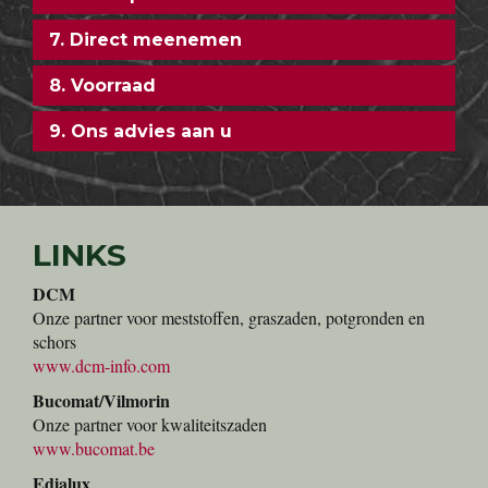
7. Direct meenemen
8. Voorraad
9. Ons advies aan u
LINKS
DCM
Onze partner voor meststoffen, graszaden, potgronden en
schors
www.dcm-info.com
Bucomat/Vilmorin
Onze partner voor kwaliteitszaden
www.bucomat.be
Edialux