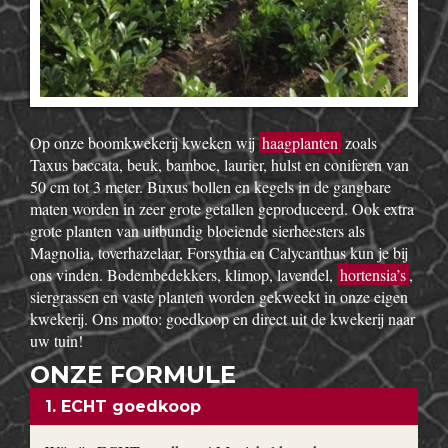
Op onze boomkwekerij kweken wij
haagplanten
zoals
Taxus baccata, beuk, bamboe, laurier, hulst en coniferen van
50 cm tot 3 meter. Buxus bollen en kegels in de gangbare
maten worden in zeer grote getallen geproduceerd. Ook extra
grote planten van uitbundig bloeiende sierheesters als
Magnolia, toverhazelaar, Forsythia en Calycanthus kun je bij
ons vinden. Bodembedekkers, klimop, lavendel,
hortensia’s
,
siergrassen en vaste planten worden gekweekt in onze eigen
kwekerij. Ons motto: goedkoop en direct uit de kwekerij naar
uw tuin!
ONZE FORMULE
1. ECHT goedkoop