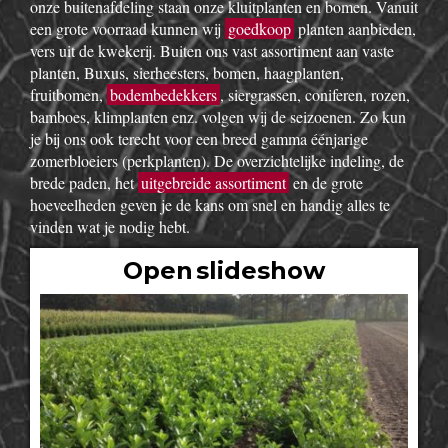
onze buitenafdeling staan onze kluitplanten en bomen. Vanuit
een grote voorraad kunnen wij
goedkoop
planten aanbieden,
vers uit de kwekerij. Buiten ons vast assortiment aan vaste
planten, Buxus, sierheesters, bomen, haagplanten,
fruitbomen,
bodembedekkers
, siergrassen, coniferen, rozen,
bamboes, klimplanten enz. volgen wij de seizoenen. Zo kun
je bij ons ook terecht voor een breed gamma éénjarige
zomerbloeiers (perkplanten). De overzichtelijke indeling, de
brede paden, het
uitgebreide assortiment
en de grote
hoeveelheden geven je de kans om snel en handig alles te
vinden wat je nodig hebt.
Open slideshow