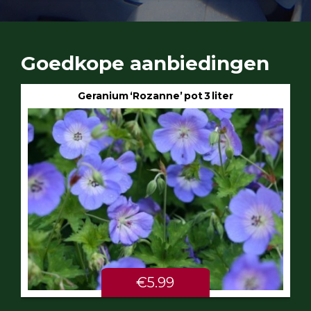
Goedkope aanbiedingen
Geranium ‘Rozanne’ pot 3 liter
€5.99