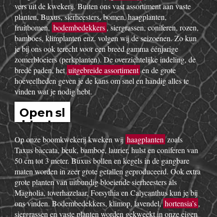
vers uit de kwekerij. Buiten ons vast assortiment aan vaste
planten, Buxus, sierheesters, bomen, haagplanten,
fruitbomen,
bodembedekkers
, siergrassen, coniferen, rozen,
bamboes, klimplanten enz. volgen wij de seizoenen. Zo kun
je bij ons ook terecht voor een breed gamma éénjarige
zomerbloeiers (perkplanten). De overzichtelijke indeling, de
brede paden, het
uitgebreide assortiment
en de grote
hoeveelheden geven je de kans om snel en handig alles te
vinden wat je nodig hebt.
Open sl
idesho
w
Op onze boomkwekerij kweken wij
haagplanten
zoals
Taxus baccata, beuk, bamboe, laurier, hulst en coniferen van
50 cm tot 3 meter. Buxus bollen en kegels in de gangbare
maten worden in zeer grote getallen geproduceerd. Ook extra
grote planten van uitbundig bloeiende sierheesters als
Magnolia, toverhazelaar, Forsythia en Calycanthus kun je bij
ons vinden. Bodembedekkers, klimop, lavendel,
hortensia’s
,
siergrassen en vaste planten worden gekweekt in onze eigen