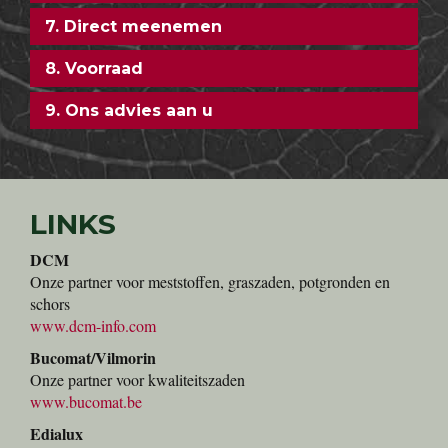
7. Direct meenemen
8. Voorraad
9. Ons advies aan u
LINKS
DCM
Onze partner voor meststoffen, graszaden, potgronden en
schors
www.dcm-info.com
Bucomat/Vilmorin
Onze partner voor kwaliteitszaden
www.bucomat.be
Edialux