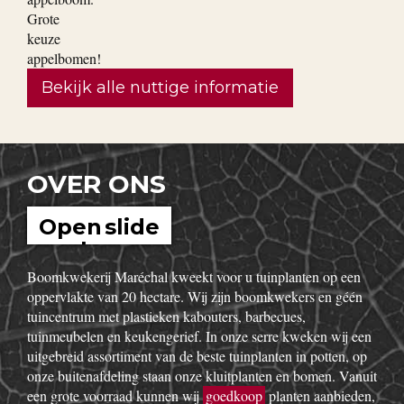
Bekijk alle nuttige informatie
OVER ONS
Open slide
show
Boomkwekerij Maréchal kweekt voor u tuinplanten op een
oppervlakte van 20 hectare. Wij zijn boomkwekers en géén
tuincentrum met plastieken kabouters, barbecues,
tuinmeubelen en keukengerief. In onze serre kweken wij een
uitgebreid assortiment van de beste tuinplanten in potten, op
onze buitenafdeling staan onze kluitplanten en bomen. Vanuit
een grote voorraad kunnen wij
goedkoop
planten aanbieden,