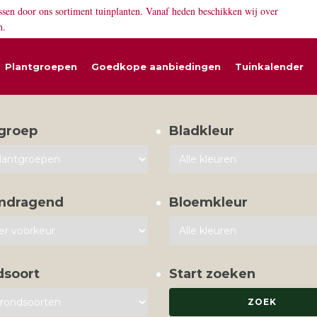
ssen door ons sortiment tuinplanten. Vanaf heden beschikken wij over
n.
Plantgroepen
Goedkope aanbiedingen
Tuinkalender
groep
Bladkleur
mdragend
Bloemkleur
dsoort
Start zoeken