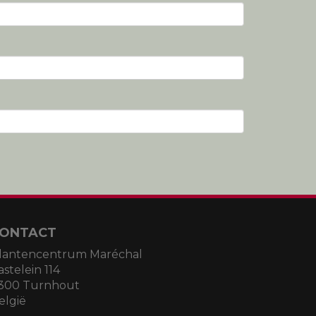
ONTACT
lantencentrum Maréchal
astelein 114
300 Turnhout
elgië