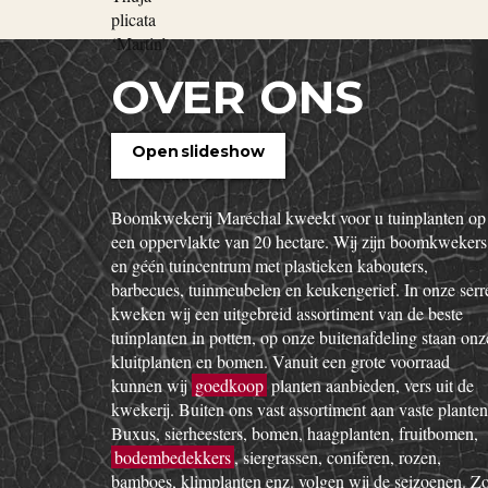
OVER ONS
Open slideshow
Boomkwekerij Maréchal kweekt voor u tuinplanten op
een oppervlakte van 20 hectare. Wij zijn boomkwekers
en géén tuincentrum met plastieken kabouters,
barbecues, tuinmeubelen en keukengerief. In onze serr
kweken wij een uitgebreid assortiment van de beste
tuinplanten in potten, op onze buitenafdeling staan onz
kluitplanten en bomen. Vanuit een grote voorraad
kunnen wij
goedkoop
planten aanbieden, vers uit de
kwekerij. Buiten ons vast assortiment aan vaste planten
Buxus, sierheesters, bomen, haagplanten, fruitbomen,
bodembedekkers
, siergrassen, coniferen, rozen,
bamboes, klimplanten enz. volgen wij de seizoenen. Z