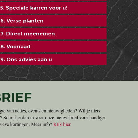
5. Speciale karren voor u!
6. Verse planten
7. Direct meenemen
8. Voorraad
9. Ons advies aan u
RIEF
gte van acties, events en nieuwigheden? Wil je niets
? Schrijf je dan in voor onze nieuwsbrief voor handige
lusieve kortingen. Meer info?
Klik hier
.