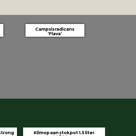
Campsis radicans
‘Flava’
iter
Hedera helix ‘Hibernica’ pot 9 cm