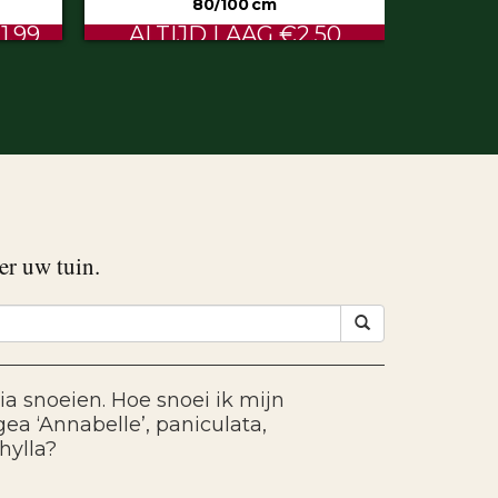
50
€0.60
er uw tuin.
ia snoeien. Hoe snoei ik mijn
ea ‘Annabelle’, paniculata,
hylla?