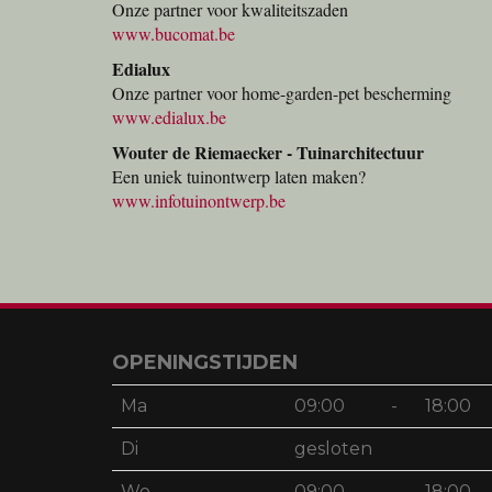
Onze partner voor kwaliteitszaden
www.bucomat.be
Edialux
Onze partner voor home-garden-pet bescherming
www.edialux.be
Wouter de Riemaecker - Tuinarchitectuur
Een uniek tuinontwerp laten maken?
www.infotuinontwerp.be
OPENINGSTIJDEN
Ma
09:00
-
18:00
Di
gesloten
Wo
09:00
-
18:00