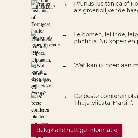
→
Prunus lusitanica of Po
als groenblijvende haa
→
Leibomen, leilinde, leipe
photinia. Nu kopen en 
→
Wat kan ik doen aan m
→
De beste coniferen pla
Thuja plicata ‘Martin’.
Bekijk alle nuttige informatie