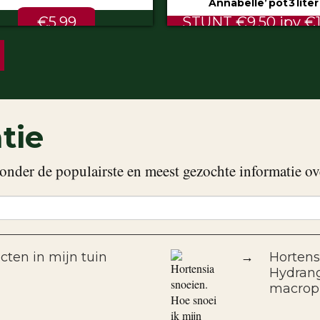
Annabelle’ pot 3 liter
80/100 cm
NT €9.50 ipv €11.99
ALTIJD LAAG €2.
tie
onder de populairste en meest gezochte informatie ov
cten in mijn tuin
→
Hortens
Hydrang
macrop