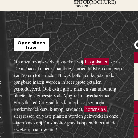
Open slides
how
Op onze boomkwekerij kweken wij
haagplanten
zoals
Taxus baccata, beuk, bamboe, laurier, hulst en coniferen
van 50 cm tot 3 meter. Buxus bollen en kegels in de
e
gangbare maten worden in zeer grote getallen
geproduceerd. Ook extra grote planten van uitbundig
e
bloeiende sierheesters als Magnolia, toverhazelaar,
Forsythia en Calycanthus kun je bij ons vinden.
Bodembedekkers, klimop, lavendel,
hortensia’s
,
,
siergrassen en vaste planten worden gekweekt in onze
eigen kwekerij. Ons motto: goedkoop en direct uit de
kwekerij naar uw tuin!
o