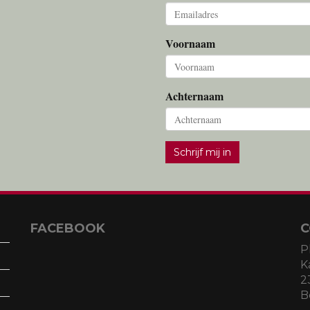
Voornaam
Achternaam
Schrijf mij in
FACEBOOK
C
P
K
2
B