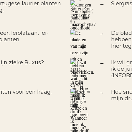
rtugese laurier planten
→
Siergra
g.
er, leiplataan, lei-
→
De blad
planten.
hebben 
hier te
ijn zieke Buxus?
→
Ik wil 
ik de j
(INFOB
nten voor een haag:
→
Hoe sno
mijn dr