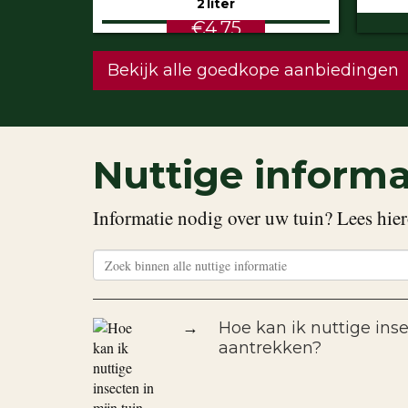
€5.99
STU
Bekijk alle goedkope aanbiedingen
Nuttige informa
Informatie nodig over uw tuin? Lees hier
→
Hoe kan ik nuttige inse
aantrekken?