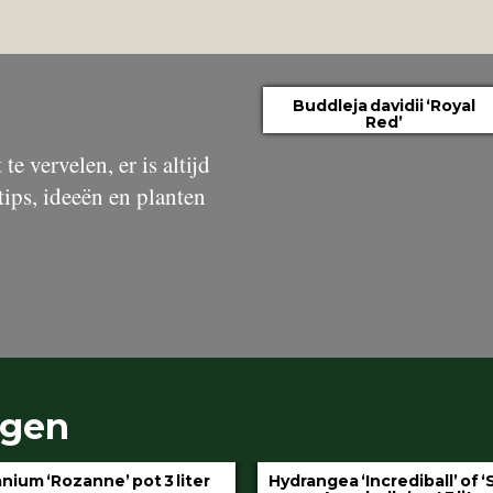
Buddleja davidii ‘Royal
Red’
te vervelen, er is altijd
tips, ideeën en planten
ngen
gea ‘Incrediball’ of ‘Strong
Klimop aan stok pot 1.5 l