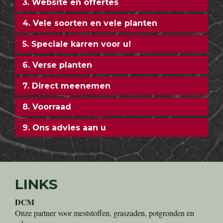
3. Website en offertes
4. Vele soorten en vele planten
5. Speciale karren voor u!
6. Verse planten
7. Direct meenemen
8. Voorraad
9. Ons advies aan u
LINKS
DCM
Onze partner voor meststoffen, graszaden, potgronden en