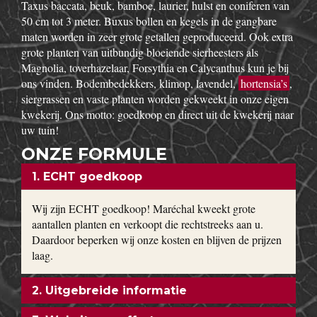
Taxus baccata, beuk, bamboe, laurier, hulst en coniferen van
50 cm tot 3 meter. Buxus bollen en kegels in de gangbare
maten worden in zeer grote getallen geproduceerd. Ook extra
grote planten van uitbundig bloeiende sierheesters als
Magnolia, toverhazelaar, Forsythia en Calycanthus kun je bij
ons vinden. Bodembedekkers, klimop, lavendel,
hortensia’s
,
siergrassen en vaste planten worden gekweekt in onze eigen
kwekerij. Ons motto: goedkoop en direct uit de kwekerij naar
uw tuin!
ONZE FORMULE
1. ECHT goedkoop
Wij zijn ECHT goedkoop! Maréchal kweekt grote
aantallen planten en verkoopt die rechtstreeks aan u.
Daardoor beperken wij onze kosten en blijven de prijzen
laag.
2. Uitgebreide informatie