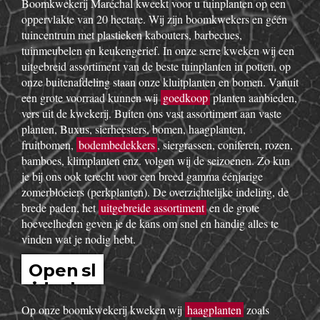
Boomkwekerij Maréchal kweekt voor u tuinplanten op een
oppervlakte van 20 hectare. Wij zijn boomkwekers en géén
tuincentrum met plastieken kabouters, barbecues,
tuinmeubelen en keukengerief. In onze serre kweken wij een
uitgebreid assortiment van de beste tuinplanten in potten, op
onze buitenafdeling staan onze kluitplanten en bomen. Vanuit
een grote voorraad kunnen wij
goedkoop
planten aanbieden,
vers uit de kwekerij. Buiten ons vast assortiment aan vaste
planten, Buxus, sierheesters, bomen, haagplanten,
fruitbomen,
bodembedekkers
, siergrassen, coniferen, rozen,
bamboes, klimplanten enz. volgen wij de seizoenen. Zo kun
je bij ons ook terecht voor een breed gamma éénjarige
zomerbloeiers (perkplanten). De overzichtelijke indeling, de
brede paden, het
uitgebreide assortiment
en de grote
hoeveelheden geven je de kans om snel en handig alles te
vinden wat je nodig hebt.
Open sl
idesho
w
Op onze boomkwekerij kweken wij
haagplanten
zoals