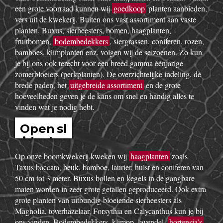
show
Boomkwekerij Maréchal kweekt voor u tuinplanten op een
oppervlakte van 20 hectare. Wij zijn boomkwekers en géén
tuincentrum met plastieken kabouters, barbecues,
tuinmeubelen en keukengerief. In onze serre kweken wij een
uitgebreid assortiment van de beste tuinplanten in potten, op
onze buitenafdeling staan onze kluitplanten en bomen. Vanuit
een grote voorraad kunnen wij
goedkoop
planten aanbieden,
vers uit de kwekerij. Buiten ons vast assortiment aan vaste
planten, Buxus, sierheesters, bomen, haagplanten,
fruitbomen,
bodembedekkers
, siergrassen, coniferen, rozen,
bamboes, klimplanten enz. volgen wij de seizoenen. Zo kun
je bij ons ook terecht voor een breed gamma éénjarige
zomerbloeiers (perkplanten). De overzichtelijke indeling, de
brede paden, het
uitgebreide assortiment
en de grote
hoeveelheden geven je de kans om snel en handig alles te
vinden wat je nodig hebt.
Open sl