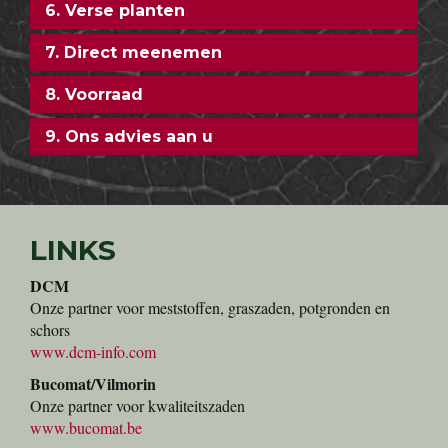
2. Uitgebreide informatie
3. Website en offertes
4. Vele soorten en vele planten
5. Speciale karren voor u!
6. Verse planten
7. Direct meenemen
8. Voorraad
9. Ons advies aan u
LINKS