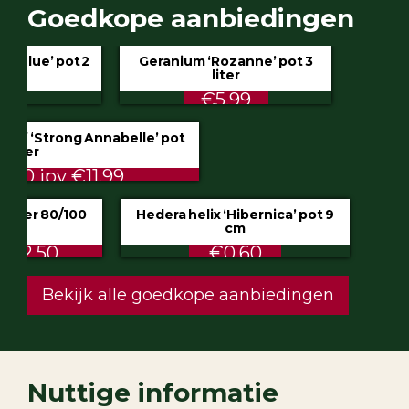
Goedkope aanbiedingen
Geranium ‘Rozanne’ pot 3
liter
€5.99
Hydrangea ‘Incrediball’ of ‘Strong Annabelle’
pot 3 liter
STUNT €9.50 ipv €11.99
Klimop aan stok pot 1.5 liter 80/100
cm
ALTIJD LAAG €2.50
Hedera helix ‘Hibernica’ pot 9
cm
€0.60
Festuca glauca ‘Intense Blue’ pot 2
liter
€4.75