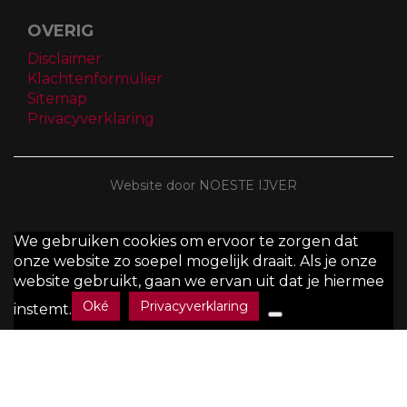
België
Tel:
014/44.20.77
Fax:
014/44.20.78
Mail:
info@marechal.be
BTW:
BE0451 449 084
OVERIG
Disclaimer
Klachtenformulier
Sitemap
Privacyverklaring
Website door NOESTE IJVER
We gebruiken cookies om ervoor te zorgen dat