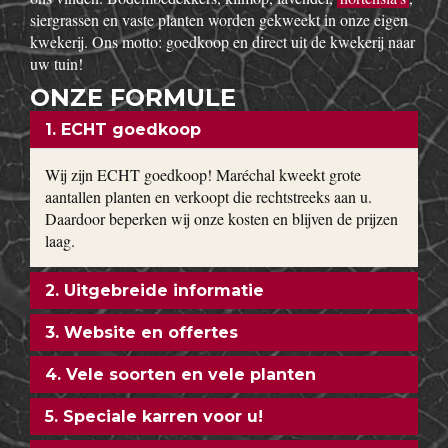
idesho
w
Op onze boomkwekerij kweken wij
haagplanten
zoals
Taxus baccata, beuk, bamboe, laurier, hulst en coniferen van
50 cm tot 3 meter. Buxus bollen en kegels in de gangbare
maten worden in zeer grote getallen geproduceerd. Ook extra
grote planten van uitbundig bloeiende sierheesters als
Magnolia, toverhazelaar, Forsythia en Calycanthus kun je bij
ons vinden. Bodembedekkers, klimop, lavendel,
hortensia’s
,
siergrassen en vaste planten worden gekweekt in onze eigen
kwekerij. Ons motto: goedkoop en direct uit de kwekerij naar
uw tuin!
ONZE FORMULE
1. ECHT goedkoop
Wij zijn ECHT goedkoop! Maréchal kweekt grote
aantallen planten en verkoopt die rechtstreeks aan u.
Daardoor beperken wij onze kosten en blijven de prijzen
laag.