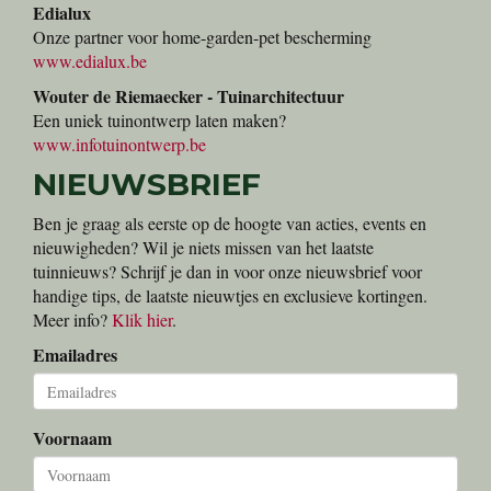
DCM
Onze partner voor meststoffen, graszaden, potgronden en
schors
www.dcm-info.com
Bucomat/Vilmorin
Onze partner voor kwaliteitszaden
www.bucomat.be
Edialux
Onze partner voor home-garden-pet bescherming
www.edialux.be
Wouter de Riemaecker - Tuinarchitectuur
Een uniek tuinontwerp laten maken?
www.infotuinontwerp.be
NIEUWSBRIEF
Ben je graag als eerste op de hoogte van acties, events en
nieuwigheden? Wil je niets missen van het laatste
tuinnieuws? Schrijf je dan in voor onze nieuwsbrief voor
handige tips, de laatste nieuwtjes en exclusieve kortingen.