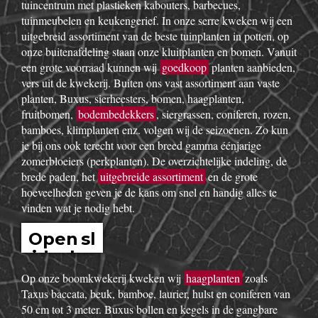
tuincentrum met plastieken kabouters, barbecues,
tuinmeubelen en keukengerief. In onze serre kweken wij een
uitgebreid assortiment van de beste tuinplanten in potten, op
onze buitenafdeling staan onze kluitplanten en bomen. Vanuit
een grote voorraad kunnen wij
goedkoop
planten aanbieden,
vers uit de kwekerij. Buiten ons vast assortiment aan vaste
planten, Buxus, sierheesters, bomen, haagplanten,
fruitbomen,
bodembedekkers
, siergrassen, coniferen, rozen,
bamboes, klimplanten enz. volgen wij de seizoenen. Zo kun
je bij ons ook terecht voor een breed gamma éénjarige
zomerbloeiers (perkplanten). De overzichtelijke indeling, de
brede paden, het
uitgebreide assortiment
en de grote
hoeveelheden geven je de kans om snel en handig alles te
vinden wat je nodig hebt.
Open sl
idesho
w
Op onze boomkwekerij kweken wij
haagplanten
zoals
Taxus baccata, beuk, bamboe, laurier, hulst en coniferen van
50 cm tot 3 meter. Buxus bollen en kegels in de gangbare