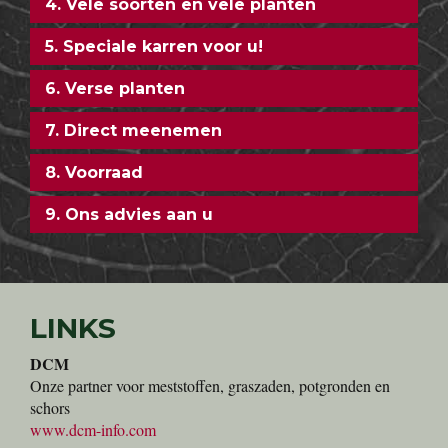
4. Vele soorten en vele planten
5. Speciale karren voor u!
6. Verse planten
7. Direct meenemen
8. Voorraad
9. Ons advies aan u
LINKS
DCM
Onze partner voor meststoffen, graszaden, potgronden en
schors
www.dcm-info.com