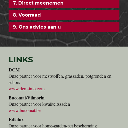
7. Direct meenemen
8. Voorraad
9. Ons advies aan u
LINKS
DCM
Onze partner voor meststoffen, graszaden, potgronden en
schors
www.dcm-info.com
Bucomat/Vilmorin
Onze partner voor kwaliteitszaden
www.bucomat.be
Edialux
Onze partner voor home-garden-pet bescherming