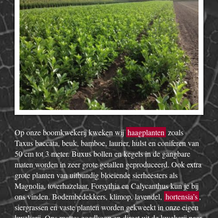
Op onze boomkwekerij kweken wij
haagplanten
zoals
Taxus baccata, beuk, bamboe, laurier, hulst en coniferen van
50 cm tot 3 meter. Buxus bollen en kegels in de gangbare
maten worden in zeer grote getallen geproduceerd. Ook extra
grote planten van uitbundig bloeiende sierheesters als
Magnolia, toverhazelaar, Forsythia en Calycanthus kun je bij
ons vinden. Bodembedekkers, klimop, lavendel,
hortensia’s
,
siergrassen en vaste planten worden gekweekt in onze eigen
kwekerij. Ons motto: goedkoop en direct uit de kwekerij naar