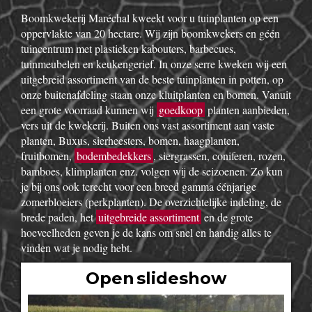
Boomkwekerij Maréchal kweekt voor u tuinplanten op een
oppervlakte van 20 hectare. Wij zijn boomkwekers en géén
tuincentrum met plastieken kabouters, barbecues,
tuinmeubelen en keukengerief. In onze serre kweken wij een
uitgebreid assortiment van de beste tuinplanten in potten, op
onze buitenafdeling staan onze kluitplanten en bomen. Vanuit
een grote voorraad kunnen wij
goedkoop
planten aanbieden,
vers uit de kwekerij. Buiten ons vast assortiment aan vaste
planten, Buxus, sierheesters, bomen, haagplanten,
fruitbomen,
bodembedekkers
, siergrassen, coniferen, rozen,
bamboes, klimplanten enz. volgen wij de seizoenen. Zo kun
je bij ons ook terecht voor een breed gamma éénjarige
zomerbloeiers (perkplanten). De overzichtelijke indeling, de
brede paden, het
uitgebreide assortiment
en de grote
hoeveelheden geven je de kans om snel en handig alles te
vinden wat je nodig hebt.
Open slideshow