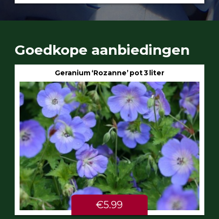
Goedkope aanbiedingen
Geranium ‘Rozanne’ pot 3 liter
€5.99