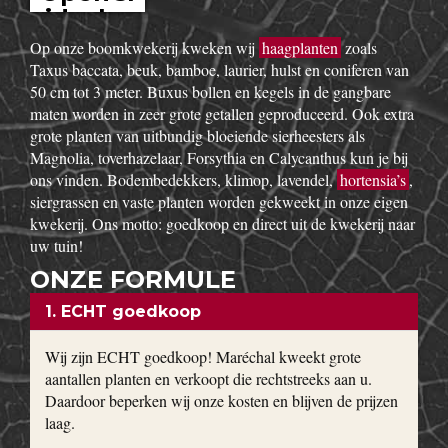
idesho
w
Op onze boomkwekerij kweken wij
haagplanten
zoals
Taxus baccata, beuk, bamboe, laurier, hulst en coniferen van
50 cm tot 3 meter. Buxus bollen en kegels in de gangbare
maten worden in zeer grote getallen geproduceerd. Ook extra
grote planten van uitbundig bloeiende sierheesters als
Magnolia, toverhazelaar, Forsythia en Calycanthus kun je bij
ons vinden. Bodembedekkers, klimop, lavendel,
hortensia’s
,
siergrassen en vaste planten worden gekweekt in onze eigen
kwekerij. Ons motto: goedkoop en direct uit de kwekerij naar
uw tuin!
ONZE FORMULE
1. ECHT goedkoop
Wij zijn ECHT goedkoop! Maréchal kweekt grote
aantallen planten en verkoopt die rechtstreeks aan u.
Daardoor beperken wij onze kosten en blijven de prijzen
laag.