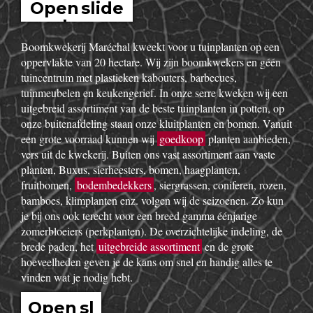
Open slide
show
Boomkwekerij Maréchal kweekt voor u tuinplanten op een
oppervlakte van 20 hectare. Wij zijn boomkwekers en géén
tuincentrum met plastieken kabouters, barbecues,
tuinmeubelen en keukengerief. In onze serre kweken wij een
uitgebreid assortiment van de beste tuinplanten in potten, op
onze buitenafdeling staan onze kluitplanten en bomen. Vanuit
een grote voorraad kunnen wij
goedkoop
planten aanbieden,
vers uit de kwekerij. Buiten ons vast assortiment aan vaste
planten, Buxus, sierheesters, bomen, haagplanten,
fruitbomen,
bodembedekkers
, siergrassen, coniferen, rozen,
bamboes, klimplanten enz. volgen wij de seizoenen. Zo kun
je bij ons ook terecht voor een breed gamma éénjarige
zomerbloeiers (perkplanten). De overzichtelijke indeling, de
brede paden, het
uitgebreide assortiment
en de grote
hoeveelheden geven je de kans om snel en handig alles te
vinden wat je nodig hebt.
Open sl