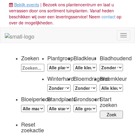
Bekijk events
| Bezoek ons plantencentrum en laat u
verrassen door ons sortiment tuinplanten. Vanaf heden
beschikken wij over een leveringsservice! Neem
contact
op
over de mogelijkheden.
Toggl
naviga
Zoeken
Plantgroep
Bladkleur
Bladhoudend
Winterhard
Bloemdragend
Bloemkleur
Bloeiperiode
Standplaats
Grondsoort
Start
zoeken
Reset
zoekactie