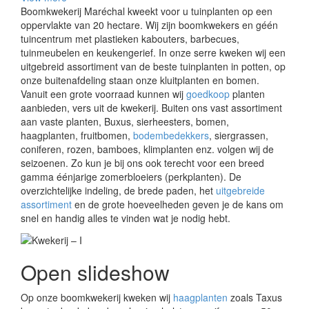
Boomkwekerij Maréchal kweekt voor u tuinplanten op een
oppervlakte van 20 hectare. Wij zijn boomkwekers en géén
tuincentrum met plastieken kabouters, barbecues,
tuinmeubelen en keukengerief. In onze serre kweken wij een
uitgebreid assortiment van de beste tuinplanten in potten, op
onze buitenafdeling staan onze kluitplanten en bomen.
Vanuit een grote voorraad kunnen wij
goedkoop
planten
aanbieden, vers uit de kwekerij. Buiten ons vast assortiment
aan vaste planten, Buxus, sierheesters, bomen,
haagplanten, fruitbomen,
bodembedekkers
, siergrassen,
coniferen, rozen, bamboes, klimplanten enz. volgen wij de
seizoenen. Zo kun je bij ons ook terecht voor een breed
gamma éénjarige zomerbloeiers (perkplanten). De
overzichtelijke indeling, de brede paden, het
uitgebreide
assortiment
en de grote hoeveelheden geven je de kans om
snel en handig alles te vinden wat je nodig hebt.
Open slideshow
Op onze boomkwekerij kweken wij
haagplanten
zoals Taxus