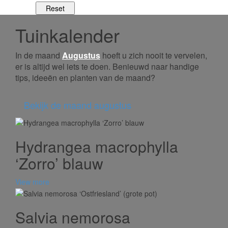
Tuinkalender
In de maand
Augustus
hoeft u zich nooit te vervelen,
er is altijd wel iets te doen. Benieuwd naar handige
tips, ideeën en planten van de maand?
Bekijk de maand augustus
Hydrangea macrophylla
‘Zorro’ blauw
View more
Salvia nemorosa