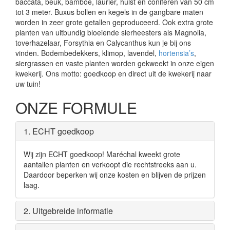
baccata, beuk, bamboe, laurier, hulst en coniferen van 50 cm
tot 3 meter. Buxus bollen en kegels in de gangbare maten
worden in zeer grote getallen geproduceerd. Ook extra grote
planten van uitbundig bloeiende sierheesters als Magnolia,
toverhazelaar, Forsythia en Calycanthus kun je bij ons
vinden. Bodembedekkers, klimop, lavendel,
hortensia’s
,
siergrassen en vaste planten worden gekweekt in onze eigen
kwekerij. Ons motto: goedkoop en direct uit de kwekerij naar
uw tuin!
ONZE FORMULE
1. ECHT goedkoop
Wij zijn ECHT goedkoop! Maréchal kweekt grote
aantallen planten en verkoopt die rechtstreeks aan u.
Daardoor beperken wij onze kosten en blijven de prijzen
laag.
2. Uitgebreide informatie