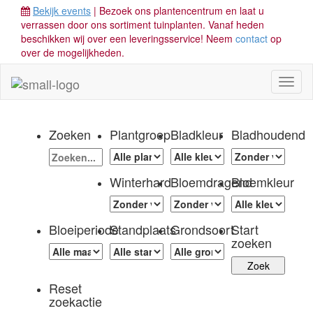
Bekijk events
| Bezoek ons plantencentrum en laat u
verrassen door ons sortiment tuinplanten. Vanaf heden
beschikken wij over een leveringsservice! Neem
contact
op
over de mogelijkheden.
Toggl
naviga
Zoeken
Plantgroep
Bladkleur
Bladhoudend
Winterhard
Bloemdragend
Bloemkleur
Bloeiperiode
Standplaats
Grondsoort
Start
zoeken
Reset
zoekactie