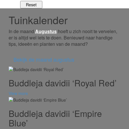
Tuinkalender
In de maand
Augustus
hoeft u zich nooit te vervelen,
er is altijd wel iets te doen. Benieuwd naar handige
tips, ideeën en planten van de maand?
Bekijk de maand augustus
Buddleja davidii ‘Royal Red’
View more
Buddleja davidii ‘Empire
Blue’