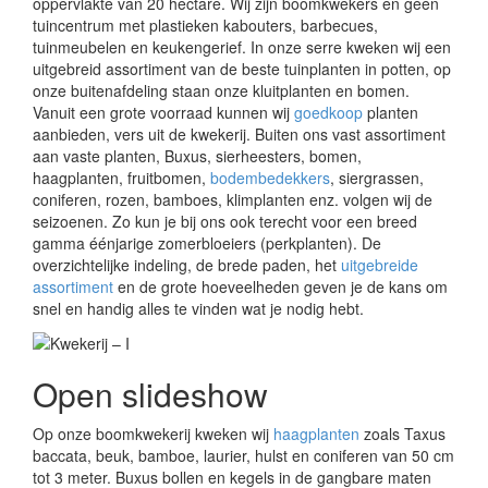
oppervlakte van 20 hectare. Wij zijn boomkwekers en géén
tuincentrum met plastieken kabouters, barbecues,
tuinmeubelen en keukengerief. In onze serre kweken wij een
uitgebreid assortiment van de beste tuinplanten in potten, op
onze buitenafdeling staan onze kluitplanten en bomen.
Vanuit een grote voorraad kunnen wij
goedkoop
planten
aanbieden, vers uit de kwekerij. Buiten ons vast assortiment
aan vaste planten, Buxus, sierheesters, bomen,
haagplanten, fruitbomen,
bodembedekkers
, siergrassen,
coniferen, rozen, bamboes, klimplanten enz. volgen wij de
seizoenen. Zo kun je bij ons ook terecht voor een breed
gamma éénjarige zomerbloeiers (perkplanten). De
overzichtelijke indeling, de brede paden, het
uitgebreide
assortiment
en de grote hoeveelheden geven je de kans om
snel en handig alles te vinden wat je nodig hebt.
Open slideshow
Op onze boomkwekerij kweken wij
haagplanten
zoals Taxus
baccata, beuk, bamboe, laurier, hulst en coniferen van 50 cm
tot 3 meter. Buxus bollen en kegels in de gangbare maten