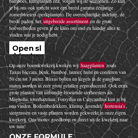
bamboes, klimplanten enz. volgen wij de seizoenen. Zo kun
je bij ons ook terecht voor een breed gamma éénjarige
zomerbloeiers (perkplanten). De overzichtelijke indeling, de
brede paden, het
uitgebreide assortiment
en de grote
hoeveelheden geven je de kans om snel en handig alles te
vinden wat je nodig hebt.
Open sl
idesho
w
Op onze boomkwekerij kweken wij
haagplanten
zoals
Taxus baccata, beuk, bamboe, laurier, hulst en coniferen van
50 cm tot 3 meter. Buxus bollen en kegels in de gangbare
maten worden in zeer grote getallen geproduceerd. Ook extra
grote planten van uitbundig bloeiende sierheesters als
Magnolia, toverhazelaar, Forsythia en Calycanthus kun je bij
ons vinden. Bodembedekkers, klimop, lavendel,
hortensia’s
,
siergrassen en vaste planten worden gekweekt in onze eigen
kwekerij. Ons motto: goedkoop en direct uit de kwekerij naar
uw tuin!
ONZE FORMULE