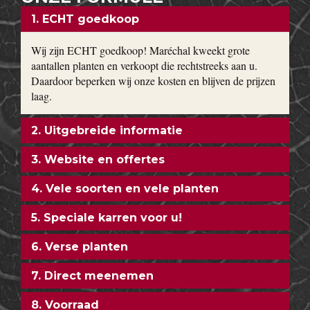
1. ECHT goedkoop
Wij zijn ECHT goedkoop! Maréchal kweekt grote
aantallen planten en verkoopt die rechtstreeks aan u.
Daardoor beperken wij onze kosten en blijven de prijzen
laag.
2. Uitgebreide informatie
3. Website en offertes
4. Vele soorten en vele planten
5. Speciale karren voor u!
6. Verse planten
7. Direct meenemen
8. Voorraad