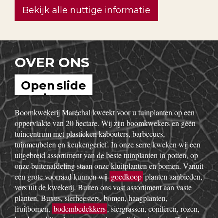
Bekijk alle nuttige informatie
OVER ONS
Open slide
show
Boomkwekerij Maréchal kweekt voor u tuinplanten op een
oppervlakte van 20 hectare. Wij zijn boomkwekers en géén
tuincentrum met plastieken kabouters, barbecues,
tuinmeubelen en keukengerief. In onze serre kweken wij een
uitgebreid assortiment van de beste tuinplanten in potten, op
onze buitenafdeling staan onze kluitplanten en bomen. Vanuit
een grote voorraad kunnen wij
goedkoop
planten aanbieden,
vers uit de kwekerij. Buiten ons vast assortiment aan vaste
planten, Buxus, sierheesters, bomen, haagplanten,
fruitbomen,
bodembedekkers
, siergrassen, coniferen, rozen,