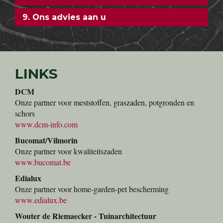
9. Ons advies aan u
LINKS
DCM
Onze partner voor meststoffen, graszaden, potgronden en
schors
www.dcm-info.com
Bucomat/Vilmorin
Onze partner voor kwaliteitszaden
www.bucomat.be
Edialux
Onze partner voor home-garden-pet bescherming
www.edialux.be
Wouter de Riemaecker - Tuinarchitectuur