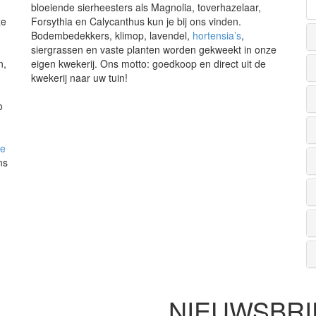
bloeiende sierheesters als Magnolia, toverhazelaar,
ze
Forsythia en Calycanthus kun je bij ons vinden.
Bodembedekkers, klimop, lavendel,
hortensia’s
,
siergrassen en vaste planten worden gekweekt in onze
n,
eigen kwekerij. Ons motto: goedkoop en direct uit de
kwekerij naar uw tuin!
o
de
ns
NIEUWSBRI