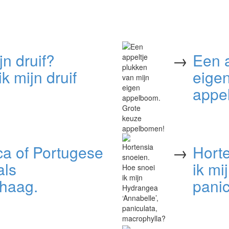
jn druif?
→
Een a
 mijn druif
eige
appe
ca of Portugese
→
Hort
als
ik mi
 haag.
panic