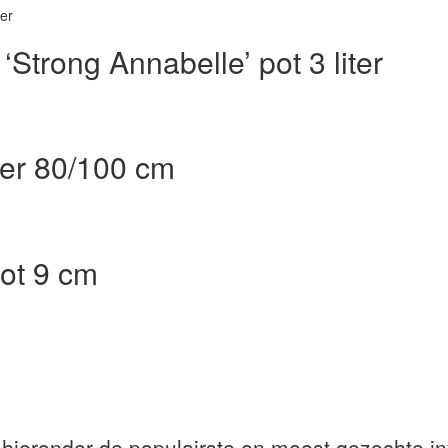
‘Strong Annabelle’ pot 3 liter
iter 80/100 cm
pot 9 cm
 hieronder de populairste en meest gezochte in