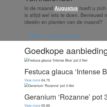
In de maand
Augustus
hoeft u zich 
is altijd wel iets te doen. Benieuwd 
ideeën en planten van de maand?
Bekijk de maand augustus
Goedkope aanbiedin
Festuca glauca ‘Intense Blu
View more
€4.75
Geranium ‘Rozanne’ pot 3 
View more
€5.99