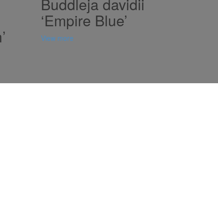
Buddleja davidii
‘Empire Blue’
’
View more