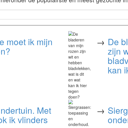
 moet ik mijn
→
De b
en?
zijn 
bladv
kan i
indertuin. Met
→
Sierg
k ik vlinders
onde