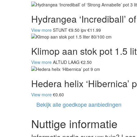
Hydrangea ‘Incrediball’ of 
View more
STUNT €9.50 ipv €11.99
Klimop aan stok pot 1.5 l
View more
ALTIJD LAAG €2.50
Hedera helix ‘Hibernica’ 
View more
€0.60
Bekijk alle goedkope aanbiedingen
Nuttige informatie
Informatie nodig over uw tuin? Lees