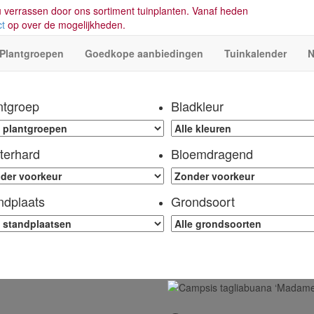
 verrassen door ons sortiment tuinplanten. Vanaf heden
ct
op over de mogelijkheden.
Plantgroepen
Goedkope aanbiedingen
Tuinkalender
N
ntgroep
Bladkleur
terhard
Bloemdragend
ndplaats
Grondsoort