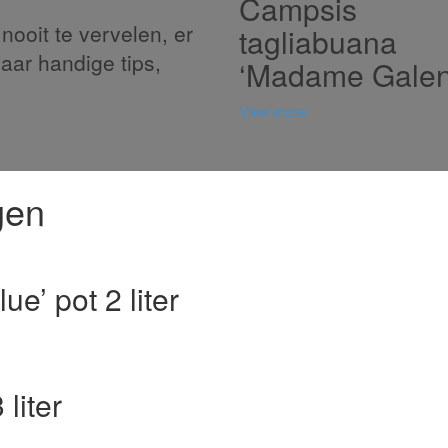
Campsis
nooit te vervelen, er
tagliabuana
naar handige tips,
‘Madame Galen
View more
gen
e’ pot 2 liter
liter