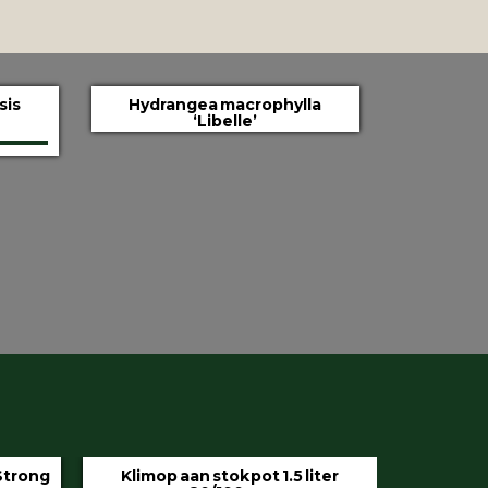
sis
Hydrangea macrophylla
‘Libelle’
iter
Hedera helix ‘Hibernica’ pot 9 cm