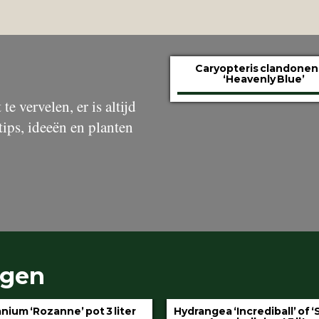
Caryopteris clandonen
‘Heavenly Blue’
te vervelen, er is altijd
tips, ideeën en planten
ngen
gea ‘Incrediball’ of ‘Strong
Klimop aan stok pot 1.5 l