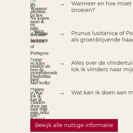
→
Wanneer en hoe moet i
snoeien?
→
Prunus lusitanica of Po
als groenblijvende haa
→
Alles over de vlindertu
lok ik vlinders naar mij
→
Wat kan ik doen aan m
Bekijk alle nuttige informatie