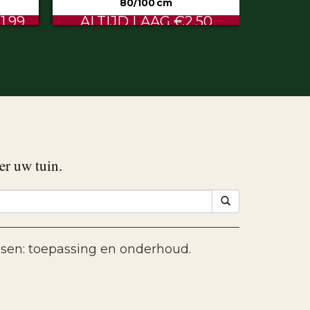
50
€0.60
er uw tuin.
ssen: toepassing en onderhoud.