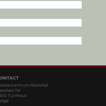
ONTACT
lantencentrum Maréchal
astelein 114
300 Turnhout
elgië