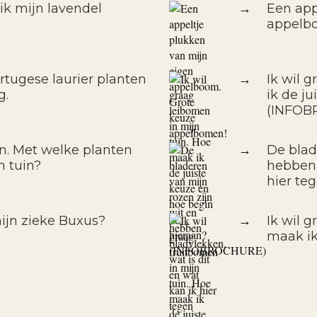
k mijn lavendel
→
Een app
appelb
rtugese laurier planten
→
Ik wil 
g.
ik de j
(INFOB
in. Met welke planten
→
De blad
n tuin?
hebben 
hier te
ijn zieke Buxus?
→
Ik wil 
maak ik