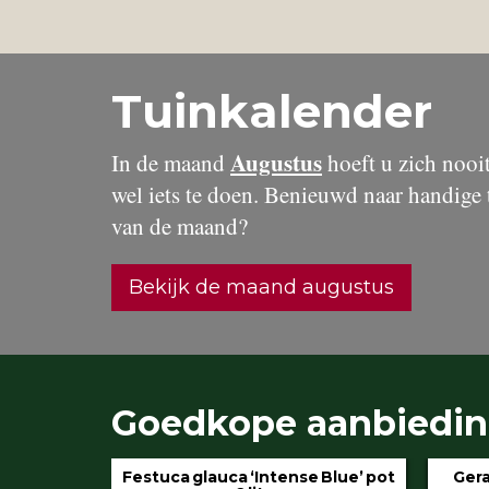
Tuinkalender
Augustus
In de maand
hoeft u zich nooit 
wel iets te doen. Benieuwd naar handige 
van de maand?
Bekijk de maand augustus
Goedkope aanbiedi
 Blue’ pot
Geranium ‘Rozanne’ pot 3 liter
Hydran