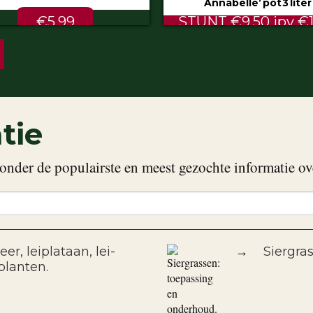
Annabelle’ pot 3 liter
80/100 cm
NT €9.50 ipv €11.99
ALTIJD LAAG €2.
tie
onder de populairste en meest gezochte informatie ov
er, leiplataan, lei-
→
Siergra
planten.