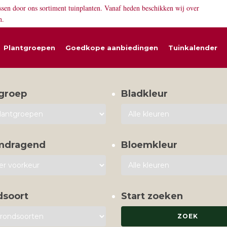
ssen door ons sortiment tuinplanten. Vanaf heden beschikken wij over
n.
Plantgroepen
Goedkope aanbiedingen
Tuinkalender
groep
Bladkleur
mdragend
Bloemkleur
dsoort
Start zoeken