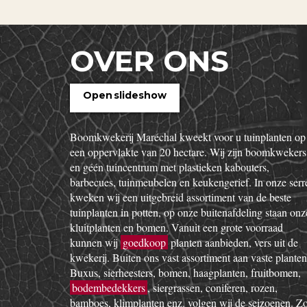
OVER ONS
Open slideshow
Boomkwekerij Maréchal kweekt voor u tuinplanten op
een oppervlakte van 20 hectare. Wij zijn boomkwekers
en géén tuincentrum met plastieken kabouters,
barbecues, tuinmeubelen en keukengerief. In onze serr
kweken wij een uitgebreid assortiment van de beste
tuinplanten in potten, op onze buitenafdeling staan onz
kluitplanten en bomen. Vanuit een grote voorraad
kunnen wij
goedkoop
planten aanbieden, vers uit de
kwekerij. Buiten ons vast assortiment aan vaste planten
Buxus, sierheesters, bomen, haagplanten, fruitbomen,
bodembedekkers
, siergrassen, coniferen, rozen,
bamboes, klimplanten enz. volgen wij de seizoenen. Z