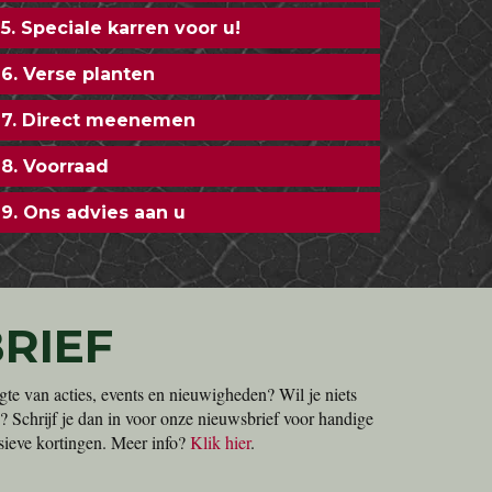
5. Speciale karren voor u!
6. Verse planten
7. Direct meenemen
8. Voorraad
9. Ons advies aan u
RIEF
gte van acties, events en nieuwigheden? Wil je niets
? Schrijf je dan in voor onze nieuwsbrief voor handige
lusieve kortingen. Meer info?
Klik hier
.