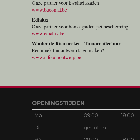
Onze partner voor kwaliteitszaden
www.bucomat.be
Edialux
Onze partner voor home-garden-pet bescherming
www.edialux.be
Wouter de Riemaecker - Tuinarchitectuur
Een uniek tuinontwerp laten maken?
www.infotuinontwerp.be
OPENINGSTIJDEN
Ma
09:00
-
18:00
Di
gesloten
Wo
09:00
-
18:00