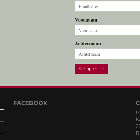
Voornaam
Achternaam
Schrijf mij in
FACEBOOK
C
P
K
2
B