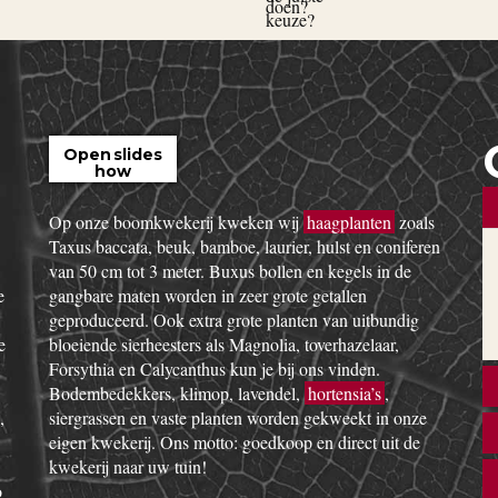
Open slides
how
Op onze boomkwekerij kweken wij
haagplanten
zoals
Taxus baccata, beuk, bamboe, laurier, hulst en coniferen
van 50 cm tot 3 meter. Buxus bollen en kegels in de
e
gangbare maten worden in zeer grote getallen
geproduceerd. Ook extra grote planten van uitbundig
e
bloeiende sierheesters als Magnolia, toverhazelaar,
Forsythia en Calycanthus kun je bij ons vinden.
Bodembedekkers, klimop, lavendel,
hortensia’s
,
,
siergrassen en vaste planten worden gekweekt in onze
eigen kwekerij. Ons motto: goedkoop en direct uit de
kwekerij naar uw tuin!
o