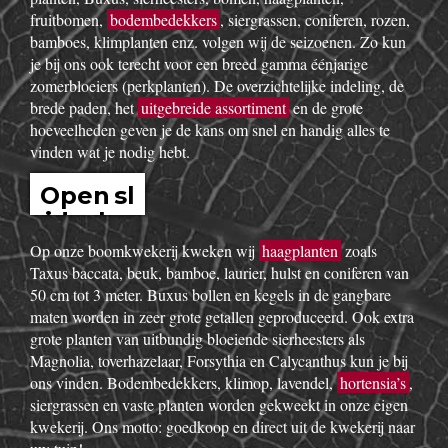
fruitbomen,
bodembedekkers
, siergrassen, coniferen, rozen,
bamboes, klimplanten enz. volgen wij de seizoenen. Zo kun
je bij ons ook terecht voor een breed gamma éénjarige
zomerbloeiers (perkplanten). De overzichtelijke indeling, de
brede paden, het
uitgebreide assortiment
en de grote
hoeveelheden geven je de kans om snel en handig alles te
vinden wat je nodig hebt.
Open sl
idesho
w
Op onze boomkwekerij kweken wij
haagplanten
zoals
Taxus baccata, beuk, bamboe, laurier, hulst en coniferen van
50 cm tot 3 meter. Buxus bollen en kegels in de gangbare
maten worden in zeer grote getallen geproduceerd. Ook extra
grote planten van uitbundig bloeiende sierheesters als
Magnolia, toverhazelaar, Forsythia en Calycanthus kun je bij
ons vinden. Bodembedekkers, klimop, lavendel,
hortensia’s
,
siergrassen en vaste planten worden gekweekt in onze eigen
kwekerij. Ons motto: goedkoop en direct uit de kwekerij naar