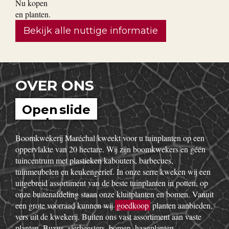
Bekijk alle nuttige informatie
OVER ONS
Open slide
show
Boomkwekerij Maréchal kweekt voor u tuinplanten op een
oppervlakte van 20 hectare. Wij zijn boomkwekers en géén
tuincentrum met plastieken kabouters, barbecues,
tuinmeubelen en keukengerief. In onze serre kweken wij een
uitgebreid assortiment van de beste tuinplanten in potten, op
onze buitenafdeling staan onze kluitplanten en bomen. Vanuit
een grote voorraad kunnen wij
goedkoop
planten aanbieden,
vers uit de kwekerij. Buiten ons vast assortiment aan vaste
planten, Buxus, sierheesters, bomen, haagplanten,