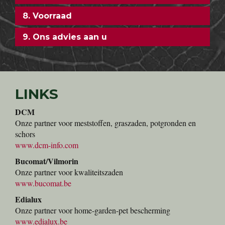
8. Voorraad
9. Ons advies aan u
LINKS
DCM
Onze partner voor meststoffen, graszaden, potgronden en
schors
www.dcm-info.com
Bucomat/Vilmorin
Onze partner voor kwaliteitszaden
www.bucomat.be
Edialux
Onze partner voor home-garden-pet bescherming
www.edialux.be