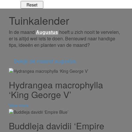
Tuinkalender
In de maand
Augustus
hoeft u zich nooit te vervelen,
er is altijd wel iets te doen. Benieuwd naar handige
tips, ideeën en planten van de maand?
Bekijk de maand augustus
Hydrangea macrophylla
‘King George V’
View more
Buddleja davidii ‘Empire