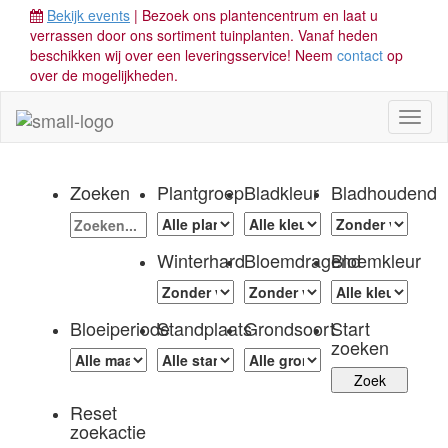
Bekijk events
| Bezoek ons plantencentrum en laat u
verrassen door ons sortiment tuinplanten. Vanaf heden
beschikken wij over een leveringsservice! Neem
contact
op
over de mogelijkheden.
Toggl
naviga
Zoeken
Plantgroep
Bladkleur
Bladhoudend
Winterhard
Bloemdragend
Bloemkleur
Bloeiperiode
Standplaats
Grondsoort
Start
zoeken
Reset
zoekactie