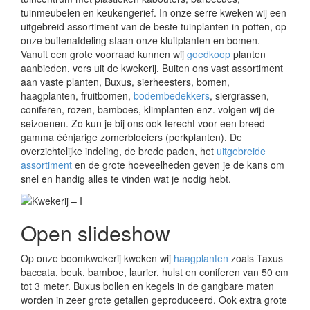
tuinmeubelen en keukengerief. In onze serre kweken wij een
uitgebreid assortiment van de beste tuinplanten in potten, op
onze buitenafdeling staan onze kluitplanten en bomen.
Vanuit een grote voorraad kunnen wij
goedkoop
planten
aanbieden, vers uit de kwekerij. Buiten ons vast assortiment
aan vaste planten, Buxus, sierheesters, bomen,
haagplanten, fruitbomen,
bodembedekkers
, siergrassen,
coniferen, rozen, bamboes, klimplanten enz. volgen wij de
seizoenen. Zo kun je bij ons ook terecht voor een breed
gamma éénjarige zomerbloeiers (perkplanten). De
overzichtelijke indeling, de brede paden, het
uitgebreide
assortiment
en de grote hoeveelheden geven je de kans om
snel en handig alles te vinden wat je nodig hebt.
Open slideshow
Op onze boomkwekerij kweken wij
haagplanten
zoals Taxus
baccata, beuk, bamboe, laurier, hulst en coniferen van 50 cm
tot 3 meter. Buxus bollen en kegels in de gangbare maten
worden in zeer grote getallen geproduceerd. Ook extra grote