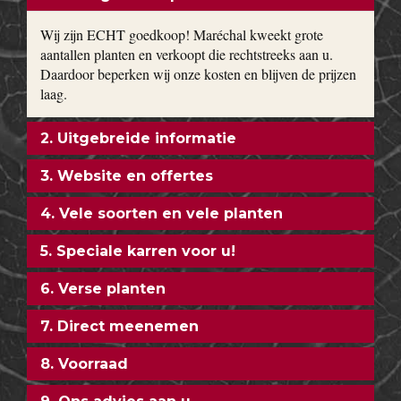
Magnolia, toverhazelaar, Forsythia en Calycanthus kun je bij
ons vinden. Bodembedekkers, klimop, lavendel,
hortensia’s
,
siergrassen en vaste planten worden gekweekt in onze eigen
kwekerij. Ons motto: goedkoop en direct uit de kwekerij naar
uw tuin!
ONZE FORMULE
1. ECHT goedkoop
Wij zijn ECHT goedkoop! Maréchal kweekt grote
aantallen planten en verkoopt die rechtstreeks aan u.
Daardoor beperken wij onze kosten en blijven de prijzen
laag.
2. Uitgebreide informatie
3. Website en offertes
4. Vele soorten en vele planten