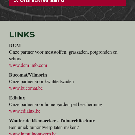
5. Speciale karren voor u!
6. Verse planten
7. Direct meenemen
8. Voorraad
9. Ons advies aan u
LINKS
DCM
Onze partner voor meststoffen, graszaden, potgronden en
schors
www.dcm-info.com
Bucomat/Vilmorin
Onze partner voor kwaliteitszaden