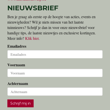
www.bucomat.be
Edialux
Onze partner voor home-garden-pet bescherming
www.edialux.be
Wouter de Riemaecker - Tuinarchitectuur
Een uniek tuinontwerp laten maken?
www.infotuinontwerp.be
NIEUWSBRIEF
Ben je graag als eerste op de hoogte van acties, events en
nieuwigheden? Wil je niets missen van het laatste
tuinnieuws? Schrijf je dan in voor onze nieuwsbrief voor
handige tips, de laatste nieuwtjes en exclusieve kortingen.
Meer info?
Klik hier
.
Emailadres
Voornaam