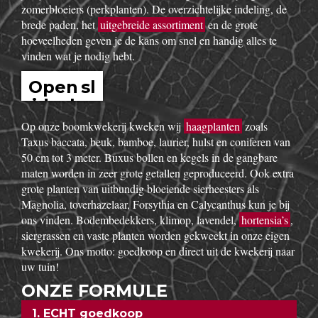
uitgebreid assortiment van de beste tuinplanten in potten, op
onze buitenafdeling staan onze kluitplanten en bomen. Vanuit
een grote voorraad kunnen wij
goedkoop
planten aanbieden,
vers uit de kwekerij. Buiten ons vast assortiment aan vaste
planten, Buxus, sierheesters, bomen, haagplanten,
fruitbomen,
bodembedekkers
, siergrassen, coniferen, rozen,
bamboes, klimplanten enz. volgen wij de seizoenen. Zo kun
je bij ons ook terecht voor een breed gamma éénjarige
zomerbloeiers (perkplanten). De overzichtelijke indeling, de
brede paden, het
uitgebreide assortiment
en de grote
hoeveelheden geven je de kans om snel en handig alles te
vinden wat je nodig hebt.
Open sl
idesho
w
Op onze boomkwekerij kweken wij
haagplanten
zoals
Taxus baccata, beuk, bamboe, laurier, hulst en coniferen van
50 cm tot 3 meter. Buxus bollen en kegels in de gangbare
maten worden in zeer grote getallen geproduceerd. Ook extra
grote planten van uitbundig bloeiende sierheesters als