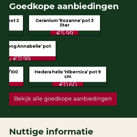
Goedkope aanbiedingen
Geranium ‘Rozanne’ pot 3
liter
€5.99
Hydrangea ‘Incrediball’ of ‘Strong Annabelle’
pot 3 liter
STUNT €9.50 ipv €11.99
Klimop aan stok pot 1.5 liter 80/100
cm
ALTIJD LAAG €2.50
Hedera helix ‘Hibernica’ pot 9
cm
€0.60
Festuca glauca ‘Intense Blue’ pot 2
liter
€4.75