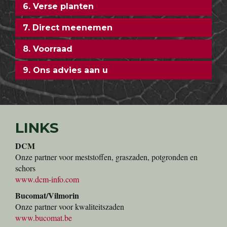
6. Verse planten
7. Direct meenemen
8. Voorraad
9. Ons advies aan u
LINKS
DCM
Onze partner voor meststoffen, graszaden, potgronden en
schors
www.dcm-info.com
Bucomat/Vilmorin
Onze partner voor kwaliteitszaden
www.bucomat.be