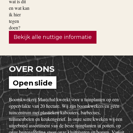
Bekijk alle nuttige informatie
OVER ONS
Open slide
show
Boomkwekerij Maréchal kweekt voor u tuinplanten op een
oppervlakte van 20 hectare. Wij zijn boomkwekers en géén
tuincentrum met plastieken kabouters, barbecues,
tuinmeubelen en keukengerief. In onze serre kweken wij een
uitgebreid assortiment van de beste tuinplanten in potten, op
onze buitenafdeling staan onze kluitplanten en bomen. Vanuit