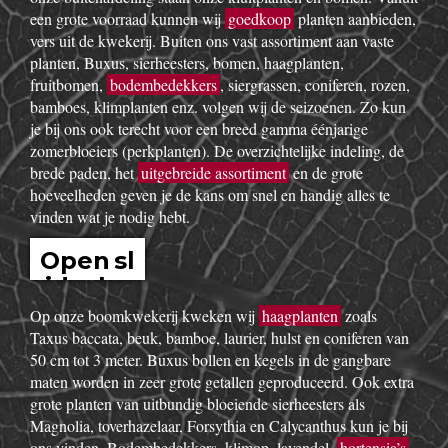
een grote voorraad kunnen wij
goedkoop
planten aanbieden,
vers uit de kwekerij. Buiten ons vast assortiment aan vaste
planten, Buxus, sierheesters, bomen, haagplanten,
fruitbomen,
bodembedekkers
, siergrassen, coniferen, rozen,
bamboes, klimplanten enz. volgen wij de seizoenen. Zo kun
je bij ons ook terecht voor een breed gamma éénjarige
zomerbloeiers (perkplanten). De overzichtelijke indeling, de
brede paden, het
uitgebreide assortiment
en de grote
hoeveelheden geven je de kans om snel en handig alles te
vinden wat je nodig hebt.
Open sl
idesho
w
Op onze boomkwekerij kweken wij
haagplanten
zoals
Taxus baccata, beuk, bamboe, laurier, hulst en coniferen van
50 cm tot 3 meter. Buxus bollen en kegels in de gangbare
maten worden in zeer grote getallen geproduceerd. Ook extra
grote planten van uitbundig bloeiende sierheesters als
Magnolia, toverhazelaar, Forsythia en Calycanthus kun je bij
ons vinden. Bodembedekkers, klimop, lavendel,
hortensia’s
,