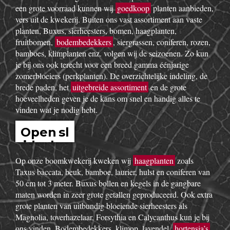
een grote voorraad kunnen wij
goedkoop
planten aanbieden,
vers uit de kwekerij. Buiten ons vast assortiment aan vaste
planten, Buxus, sierheesters, bomen, haagplanten,
fruitbomen,
bodembedekkers
, siergrassen, coniferen, rozen,
bamboes, klimplanten enz. volgen wij de seizoenen. Zo kun
je bij ons ook terecht voor een breed gamma éénjarige
zomerbloeiers (perkplanten). De overzichtelijke indeling, de
brede paden, het
uitgebreide assortiment
en de grote
hoeveelheden geven je de kans om snel en handig alles te
vinden wat je nodig hebt.
Open sl
idesho
w
Op onze boomkwekerij kweken wij
haagplanten
zoals
Taxus baccata, beuk, bamboe, laurier, hulst en coniferen van
50 cm tot 3 meter. Buxus bollen en kegels in de gangbare
maten worden in zeer grote getallen geproduceerd. Ook extra
grote planten van uitbundig bloeiende sierheesters als
Magnolia, toverhazelaar, Forsythia en Calycanthus kun je bij
ons vinden. Bodembedekkers, klimop, lavendel,
hortensia’s
,