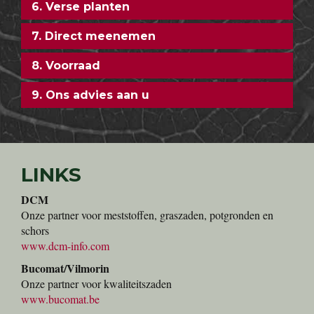
6. Verse planten
7. Direct meenemen
8. Voorraad
9. Ons advies aan u
LINKS
DCM
Onze partner voor meststoffen, graszaden, potgronden en
schors
www.dcm-info.com
Bucomat/Vilmorin
Onze partner voor kwaliteitszaden
www.bucomat.be