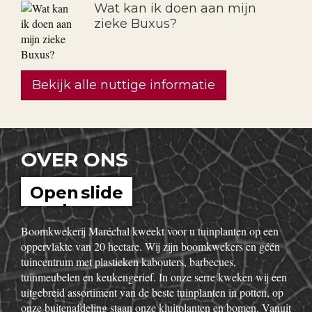
Wat kan ik doen aan mijn
zieke Buxus?
Bekijk alle nuttige informatie
OVER ONS
Open slide
show
Boomkwekerij Maréchal kweekt voor u tuinplanten op een
oppervlakte van 20 hectare. Wij zijn boomkwekers en géén
tuincentrum met plastieken kabouters, barbecues,
tuinmeubelen en keukengerief. In onze serre kweken wij een
uitgebreid assortiment van de beste tuinplanten in potten, op
onze buitenafdeling staan onze kluitplanten en bomen. Vanuit