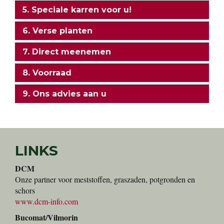
5. Speciale karren voor u!
6. Verse planten
7. Direct meenemen
8. Voorraad
9. Ons advies aan u
LINKS
DCM
Onze partner voor meststoffen, graszaden, potgronden en
schors
www.dcm-info.com
Bucomat/Vilmorin