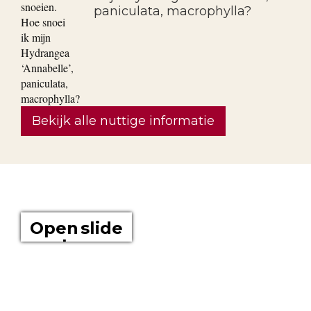
paniculata, macrophylla?
Bekijk alle nuttige informatie
OVER ONS
Open slide
show
Boomkwekerij Maréchal kweekt voor u tuinplanten op een
oppervlakte van 20 hectare. Wij zijn boomkwekers en géén
tuincentrum met plastieken kabouters, barbecues,