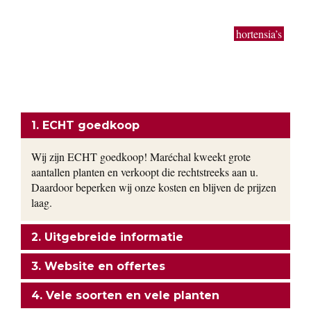
grote planten van uitbundig bloeiende sierheesters als
Magnolia, toverhazelaar, Forsythia en Calycanthus kun je bij
ons vinden. Bodembedekkers, klimop, lavendel,
hortensia’s
,
siergrassen en vaste planten worden gekweekt in onze eigen
kwekerij. Ons motto: goedkoop en direct uit de kwekerij naar
uw tuin!
ONZE FORMULE
1. ECHT goedkoop
Wij zijn ECHT goedkoop! Maréchal kweekt grote
aantallen planten en verkoopt die rechtstreeks aan u.
Daardoor beperken wij onze kosten en blijven de prijzen
laag.
2. Uitgebreide informatie
3. Website en offertes
4. Vele soorten en vele planten