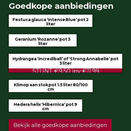
Goedkope aanbiedingen
Festuca glauca ‘Intense Blue’ pot 2
liter
€4.75
Geranium ‘Rozanne’ pot 3
liter
€5.99
Hydrangea ‘Incrediball’ of ‘Strong Annabelle’ pot
3 liter
STUNT €9.50 ipv €11.99
Klimop aan stok pot 1.5 liter 80/100
cm
ALTIJD LAAG €2.50
Hedera helix ‘Hibernica’ pot 9
cm
€0.60
Bekijk alle goedkope aanbiedingen