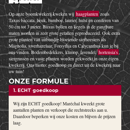
idesho
w
Op onze boomkwekerij kweken wij
haagplanten
zoals
Taxus baccata, beuk, bamboe, laurier, hulst en coniferen van
50 cm tot 3 meter. Buxus bollen en kegels in de gangbare
maten worden in zeer grote getallen geproduceerd. Ook extra
grote planten van uitbundig bloeiende sierheesters als
Magnolia, toverhazelaar, Forsythia en Calycanthus kun je bij
ons vinden. Bodembedekkers, klimop, lavendel,
hortensia’s
,
siergrassen en vaste planten worden gekweekt in onze eigen
kwekerij. Ons motto: goedkoop en direct uit de kwekerij naar
uw tuin!
ONZE FORMULE
1. ECHT goedkoop
Wij zijn ECHT goedkoop! Maréchal kweekt grote
aantallen planten en verkoopt die rechtstreeks aan u.
Daardoor beperken wij onze kosten en blijven de prijzen
laag.