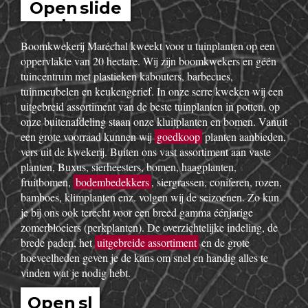
Open slide
show
Boomkwekerij Maréchal kweekt voor u tuinplanten op een
oppervlakte van 20 hectare. Wij zijn boomkwekers en géén
tuincentrum met plastieken kabouters, barbecues,
tuinmeubelen en keukengerief. In onze serre kweken wij een
uitgebreid assortiment van de beste tuinplanten in potten, op
onze buitenafdeling staan onze kluitplanten en bomen. Vanuit
een grote voorraad kunnen wij
goedkoop
planten aanbieden,
vers uit de kwekerij. Buiten ons vast assortiment aan vaste
planten, Buxus, sierheesters, bomen, haagplanten,
fruitbomen,
bodembedekkers
, siergrassen, coniferen, rozen,
bamboes, klimplanten enz. volgen wij de seizoenen. Zo kun
je bij ons ook terecht voor een breed gamma éénjarige
zomerbloeiers (perkplanten). De overzichtelijke indeling, de
brede paden, het
uitgebreide assortiment
en de grote
hoeveelheden geven je de kans om snel en handig alles te
vinden wat je nodig hebt.
Open sl